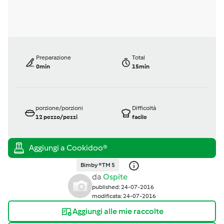
Preparazione
Total
0min
15min
porzione/porzioni
Difficoltà
12
pezzo/pezzi
facile
Bimby ® TM 5
da
Ospite
published: 24-07-2016
modificata: 24-07-2016
Aggiungi alle mie raccolte