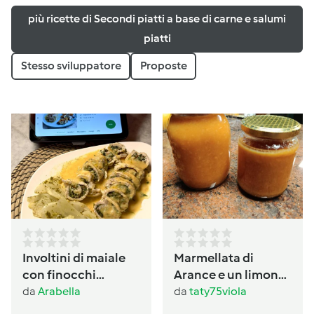
più ricette di Secondi piatti a base di carne e salumi
piatti
Stesso sviluppatore
Proposte
Involtini di maiale
Marmellata di
con finocchi
Arance e un limone
prezzemolati
con buccia
da
Arabella
da
taty75viola