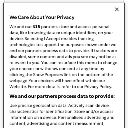
condividi la ricetta
Crea variante
We Care About Your Privacy
We and our
315
partners store and access personal
data, like browsing data or unique identifiers, on your
device. Selecting I Accept enables tracking
technologies to support the purposes shown under we
and our partners process data to provide. If trackers are
Ingredienti
disabled, some content and ads you see may not be as
relevant to you. You can resurface this menu to change
impasto sofficini
your choices or withdraw consent at any time by
clicking the Show Purposes link on the bottom of the
200
g
latte
webpage .Your choices will have effect within our
250
g
farina 00
Website. For more details, refer to our Privacy Policy.
Sale qb
We and our partners process data to provide:
30
g
burro
ripieno
Use precise geolocation data. Actively scan device
characteristics for identification. Store and/or access
besciamella libro base
information on a device. Personalised advertising and
prosciutto
content, advertising and content measurement,