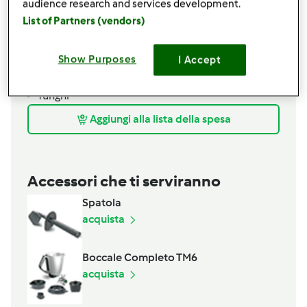
formaggio
audience research and services development.
List of Partners (vendors)
per il ripieno
Mozzarella per pizza a cubetti
Show Purposes
I Accept
pomodoro
salsa di pomodoro
funghi
Aggiungi alla lista della spesa
Accessori che ti serviranno
Spatola
acquista
Boccale Completo TM6
acquista