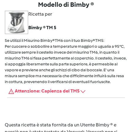
Modello di Bimby ®
Ricetta per
Bimby ® TM 5
Se utilizzi il Misurino Bimby® TM6 con il tuo Bimby® TM5:
Per cuocere o sobbollire a temperature maggiori o ugualia a 95°C,
utilizzare sempre il cestello invece del misurino TM6, in quanto il
misurino TM6 si fissa perfettamente al coperchio. Il cestello, invece,
si appoggia liberamente sulla parte superiore, è permeabile al
vapore e previene anche gli schizzi di cibo dal boccale. E' una
misura semplice ma necessaria che difficilmente influirà sulla resa
in cottura, prevenendo il verificarsi di eventuali fuoriuscite.
Attenzione: Capienza del TM5
Questa ricetta è stata fornita da un Utente Bimby ® e
perciò non è stata testata da Vorwerk. Vorwerk non si