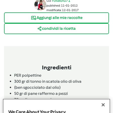
da
rosablu71
published: 11-01-2012
modificata: 12-01-2017
Aggiungi alle mie raccolte
condividi la ricetta
Ingredienti
PER polpettine
300 gr di tonno in scatola olio di oliva
(ben sgocciolato dal olio)
50 gr di pane raffermo a pezzi
70 gr di grana a pezzi
40 gr di farina
We Care About Your Privacy
un ciuffetto prezzemolo fresco e mezzo