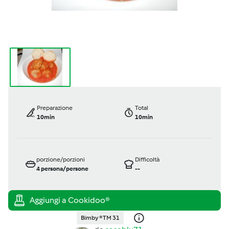
Preparazione
Total
10min
10min
porzione/porzioni
Difficoltà
4
persona/persone
--
Bimby ® TM 31