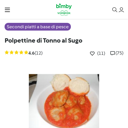
Secondi piatti a base di pesce
Polpettine di Tonno al Sugo
4.6
(12)
(75)
(11)