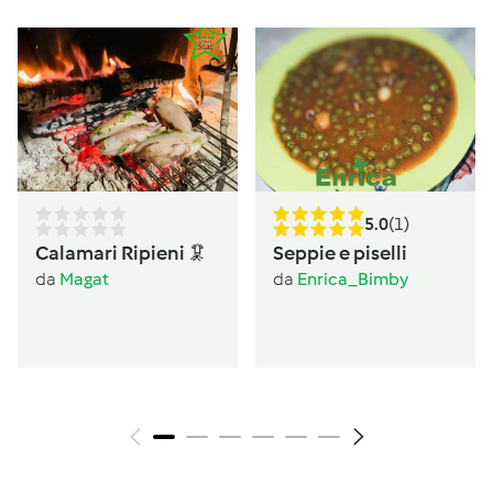
5.0
(1)
Calamari Ripieni 🦑
Seppie e piselli
da
Magat
da
Enrica_Bimby