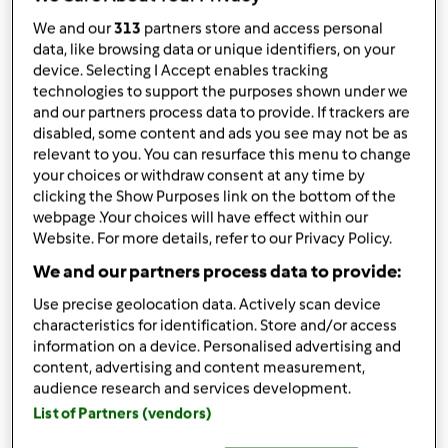
spicchio aglio senza anima
We and our
313
partners store and access personal
un
pizzico
sale
data, like browsing data or unique identifiers, on your
1
uovo
device. Selecting I Accept enables tracking
PER sugo
technologies to support the purposes shown under we
and our partners process data to provide. If trackers are
1 carota piccola un
pezzo
di sedano
disabled, some content and ads you see may not be as
e un
pezzo
di cipolla,
30 gr olio
relevant to you. You can resurface this menu to change
400 gr di passata pomodoro corposa
your choices or withdraw consent at any time by
100 gr di acqua
clicking the Show Purposes link on the bottom of the
sale quanto basta
webpage .Your choices will have effect within our
una puntina di zucchero
Website. For more details, refer to our Privacy Policy.
Aggiungi alla lista della spesa
We and our partners process data to provide:
Use precise geolocation data. Actively scan device
characteristics for identification. Store and/or access
information on a device. Personalised advertising and
Accessori che ti serviranno
content, advertising and content measurement,
audience research and services development.
Varoma
List of Partners (vendors)
acquista