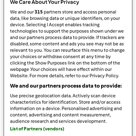
We Care About Your Privacy
da
CucinaZiaSa
published: 22-11-2019
We and our
315
partners store and access personal
Aggiungi alle mie raccolte
data, like browsing data or unique identifiers, on your
device. Selecting I Accept enables tracking
technologies to support the purposes shown under we
condividi la ricetta
and our partners process data to provide. If trackers are
Crea variante
disabled, some content and ads you see may not be as
relevant to you. You can resurface this menu to change
your choices or withdraw consent at any time by
clicking the Show Purposes link on the bottom of the
webpage .Your choices will have effect within our
Website. For more details, refer to our Privacy Policy.
Ingredienti
We and our partners process data to provide:
Use precise geolocation data. Actively scan device
Minestra di farro e ceci
characteristics for identification. Store and/or access
1
carota
information on a device. Personalised advertising and
1
Scatola ceci lessati
content, advertising and content measurement,
audience research and services development.
1/2
cipolla
100
grammo
farro
List of Partners (vendors)