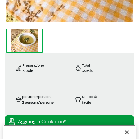
Preparazione
Total
35min
35min
porzione/porzioni
Difficoltà
2
persona/persone
facile
Bimby ® TM 5