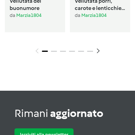
Vellutata del
Vellutata porri,
buonumore
carote e lenticchie
al profumo di
da
Marzia1804
da
Marzia1804
basilico
Rimani
aggiornato
Iscriviti alla newsletter