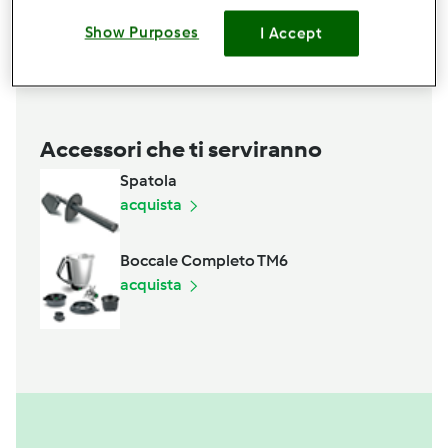
1
litro
acqua
q.b.
sale
Show Purposes
I Accept
Aggiungi alla lista della spesa
Accessori che ti serviranno
Spatola
acquista
Boccale Completo TM6
acquista