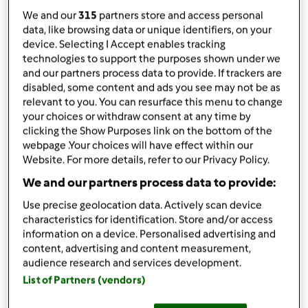
da
Robia68
We and our
315
partners store and access personal
published: 02-04-2024
data, like browsing data or unique identifiers, on your
Aggiungi alle mie raccolte
device. Selecting I Accept enables tracking
technologies to support the purposes shown under we
condividi la ricetta
and our partners process data to provide. If trackers are
disabled, some content and ads you see may not be as
Crea variante
relevant to you. You can resurface this menu to change
your choices or withdraw consent at any time by
clicking the Show Purposes link on the bottom of the
webpage .Your choices will have effect within our
Website. For more details, refer to our Privacy Policy.
We and our partners process data to provide:
Ingredienti
Use precise geolocation data. Actively scan device
Vellutata di finocchi, porro e sedano
characteristics for identification. Store and/or access
information on a device. Personalised advertising and
2
finocchi
content, advertising and content measurement,
4
gambi
sedano
audience research and services development.
1
porro
List of Partners (vendors)
20
grammi
amido di mais (maizena)