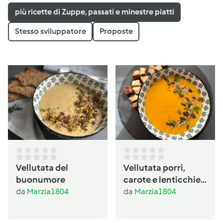
più ricette di Zuppe, passati e minestre piatti
Stesso sviluppatore
Proposte
Vellutata del
Vellutata porri,
buonumore
carote e lenticchie
al profumo di
da
Marzia1804
da
Marzia1804
basilico