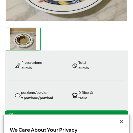
Preparazione
Total
30min
30min
porzione/porzioni
Difficoltà
2
porzione/porzioni
facile
Bimby ® TM 5
We Care About Your Privacy