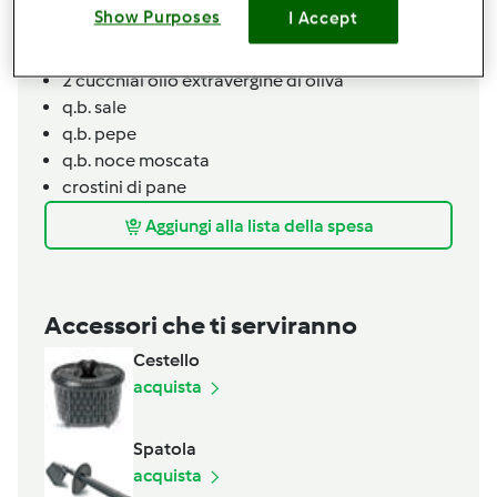
1
cucchiaio
semi di papavero
Show Purposes
I Accept
500
ml acqua
100
ml bevanda di avena
2
cucchiai
olio extravergine di oliva
q.b.
sale
q.b.
pepe
q.b.
noce moscata
crostini di pane
Aggiungi alla lista della spesa
Accessori che ti serviranno
Cestello
acquista
Spatola
acquista