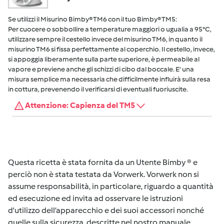
Se utilizzi il Misurino Bimby® TM6 con il tuo Bimby® TM5:
Per cuocere o sobbollire a temperature maggiori o ugualia a 95°C,
utilizzare sempre il cestello invece del misurino TM6, in quanto il
misurino TM6 si fissa perfettamente al coperchio. Il cestello, invece,
si appoggia liberamente sulla parte superiore, è permeabile al
vapore e previene anche gli schizzi di cibo dal boccale. E' una
misura semplice ma necessaria che difficilmente influirà sulla resa
in cottura, prevenendo il verificarsi di eventuali fuoriuscite.
Attenzione: Capienza del TM5
Questa ricetta è stata fornita da un Utente Bimby ® e
perciò non è stata testata da Vorwerk. Vorwerk non si
assume responsabilità, in particolare, riguardo a quantità
ed esecuzione ed invita ad osservare le istruzioni
d'utilizzo dell’apparecchio e dei suoi accessori nonché
quelle sulla sicurezza, descritte nel nostro manuale