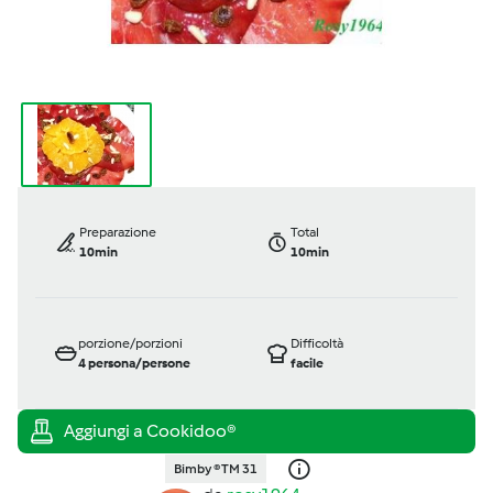
Preparazione
Total
10min
10min
porzione/porzioni
Difficoltà
4
persona/persone
facile
Bimby ® TM 31