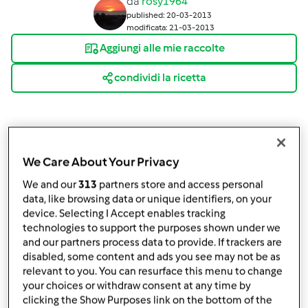
da
rosy1964
published: 20-03-2013
modificata: 21-03-2013
Aggiungi alle mie raccolte
condividi la ricetta
We Care About Your Privacy
Ingredienti
We and our
313
partners store and access personal
data, like browsing data or unique identifiers, on your
Per la Bresaola
device. Selecting I Accept enables tracking
technologies to support the purposes shown under we
200
g
di Bresaola della Valtellina igp,
affettata
and our partners process data to provide. If trackers are
5
arance,
medie
disabled, some content and ads you see may not be as
1
pezzo
limone,
piccolo
relevant to you. You can resurface this menu to change
1
cucchiaio
di aceto balsamico
your choices or withdraw consent at any time by
2
cucchiai
di pinoli
clicking the Show Purposes link on the bottom of the