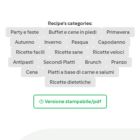
Recipe's categories:
Party e feste
Buffet e cene in piedi
Primavera
Autunno
Inverno
Pasqua
Capodanno
Ricette facili
Ricette sane
Ricette veloci
Antipasti
Secondi Piatti
Brunch
Pranzo
Cena
Piatti a base di carne e salumi
Ricette dietetiche
Versione stampabile/pdf