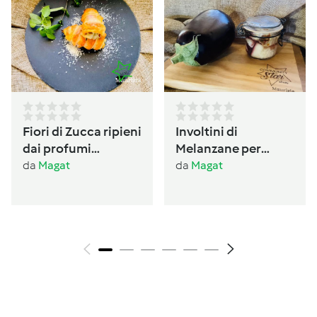
Fiori di Zucca ripieni
Involtini di
dai profumi
Melanzane per
Ogliastrini
antipasto /conserva
da
Magat
da
Magat
per l’inverno