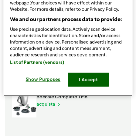
webpage .Your choices will have effect within our
2
cucchiai
di uvetta sultanina
Website. For more details, refer to our Privacy Policy.
1
bicchiere
di brandy
6
cucchiai
olio evo
We and our partners process data to provide:
q.b.
sale e pepe
Use precise geolocation data. Actively scan device
Aggiungi alla lista della spesa
characteristics for identification. Store and/or access
information on a device. Personalised advertising and
content, advertising and content measurement,
audience research and services development.
Accessori che ti serviranno
List of Partners (vendors)
Spatola
Show Purposes
acquista
I Accept
Boccale Completo TM6
acquista