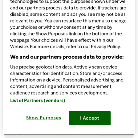
technologies to support the purposes shown under we
and our partners process data to provide. If trackers are
1
uovo intero
disabled, some content and ads you see may not be as
1
tuorlo
relevant to you. You can resurface this menu to change
1
cucchiaio
aceto balsamico
your choices or withdraw consent at any time by
succo di mezzo limone
clicking the Show Purposes link on the bottom of the
Sale qb
webpage .Your choices will have effect within our
200
grammi
olio semi
Website. For more details, refer to our Privacy Policy.
farcitura
We and our partners process data to provide:
100
grammi
tonno sott'olio,
ben sgocciolato
Use precise geolocation data. Actively scan device
30
grammi
burro morbido
characteristics for identification. Store and/or access
1
cucchiaio
pangrattato
information on a device. Personalised advertising and
content, advertising and content measurement,
2
rametti
prezzemolo
audience research and services development.
1
manciata capperi
List of Partners (vendors)
Aggiungi alla lista della spesa
Show Purposes
I Accept
Accessori che ti serviranno