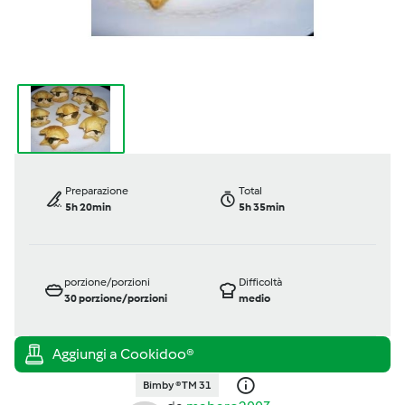
Preparazione
Total
5h 20min
5h 35min
porzione/porzioni
Difficoltà
30
porzione/porzioni
medio
Bimby ® TM 31