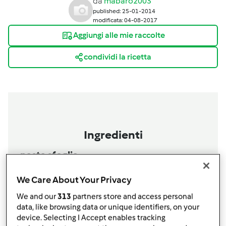
da
mabaro2003
published: 25-01-2014
modificata: 04-08-2017
Aggiungi alle mie raccolte
condividi la ricetta
Ingredienti
pasta sfoglia.
200
grammi
farina 0
We Care About Your Privacy
200
grammi
burro a pezzetti,
congelato
20
grammi
Acqua ghiacciata
We and our
313
partners store and access personal
10
sale
data, like browsing data or unique identifiers, on your
device. Selecting I Accept enables tracking
maionese