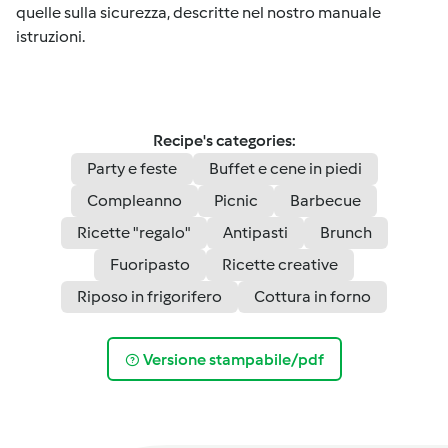
quelle sulla sicurezza, descritte nel nostro manuale
istruzioni.
Recipe's categories:
Party e feste
Buffet e cene in piedi
Compleanno
Picnic
Barbecue
Ricette "regalo"
Antipasti
Brunch
Fuoripasto
Ricette creative
Riposo in frigorifero
Cottura in forno
Versione stampabile/pdf