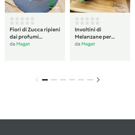
Fiori di Zucca ripieni
Involtini di
dai profumi
Melanzane per
Ogliastrini
antipasto /conserva
da
Magat
da
Magat
per l’inverno