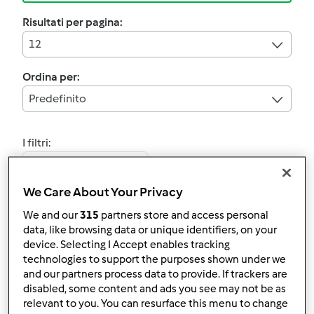
Risultati per pagina:
12
Ordina per:
Predefinito
I filtri:
Riposo in frigorifero
We Care About Your Privacy
Annulla
We and our
315
partners store and access personal
data, like browsing data or unique identifiers, on your
4.9
(8)
device. Selecting I Accept enables tracking
Biscotti alla cannella
technologies to support the purposes shown under we
and our partners process data to provide. If trackers are
(Natale)
disabled, some content and ads you see may not be as
da
Ospite
relevant to you. You can resurface this menu to change