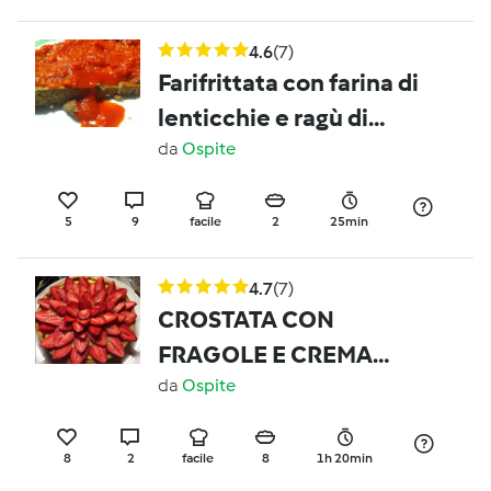
4.6
(7)
Farifrittata con farina di
lenticchie e ragù di
verdure
da
Ospite
5
9
facile
2
25min
4.7
(7)
CROSTATA CON
FRAGOLE E CREMA
PASTICCERA
da
Ospite
8
2
facile
8
1h 20min