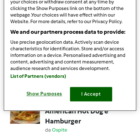
your choices or withdraw consent at any time by
clicking the Show Purposes link on the bottom of the
webpage .Your choices will have effect within our
7
14
medio
--
4h 40min
Website. For more details, refer to our Privacy Policy.
We and our partners process data to provide:
4.5
(8)
Burro d'arachidi con
Use precise geolocation data. Actively scan device
characteristics for identification. Store and/or access
Bimby TM5
information on a device. Personalised advertising and
content, advertising and content measurement,
da
Ospite
audience research and services development.
List of Partners (vendors)
11
11
facile
1
30min
Show Purposes
I Accept
4.6
(8)
American Hot Dog e
Hamburger
da
Ospite