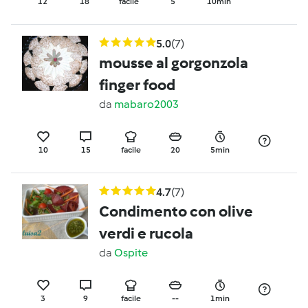
12
18
facile
5
10min
5.0
(7)
mousse al gorgonzola
finger food
da
mabaro2003
10
15
facile
20
5min
4.7
(7)
Condimento con olive
verdi e rucola
da
Ospite
3
9
facile
--
1min