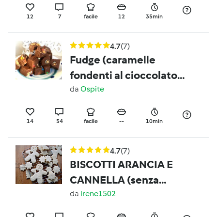
12
7
facile
12
35min
4.7
(7)
Fudge (caramelle
fondenti al cioccolato -
Natale)
da
Ospite
14
54
facile
--
10min
4.7
(7)
BISCOTTI ARANCIA E
CANNELLA (senza
latticini e senza uova)
da
irene1502