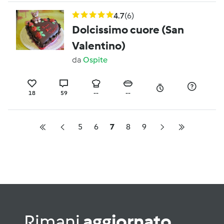
4.7
(6)
Dolcissimo cuore (San
Valentino)
da
Ospite
18
59
--
--
5
6
7
8
9
Rimani
aggiornato