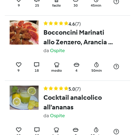
9
25
facile
30
45min
4.6
(7)
Bocconcini Marinati
allo Zenzero, Arancia e
Salsa di Soia
da
Ospite
9
18
medio
4
50min
5.0
(7)
Cocktail analcolico
all’ananas
da
Ospite