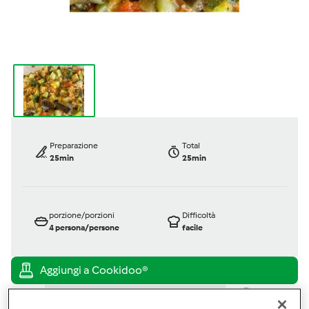
Preparazione
Total
25min
25min
porzione/porzioni
Difficoltà
4
persona/persone
facile
Bimby ® TM 6
Bimby ® TM 5
Bimby ® TM 31