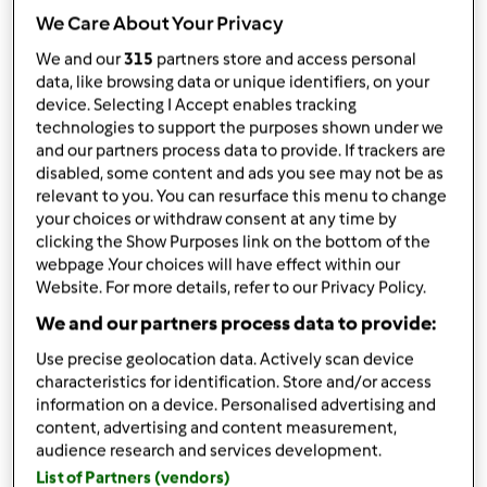
da
alexarmando
We Care About Your Privacy
published: 03-06-2024
modificata: 03-06-2024
We and our
315
partners store and access personal
Aggiungi alle mie raccolte
data, like browsing data or unique identifiers, on your
device. Selecting I Accept enables tracking
condividi la ricetta
technologies to support the purposes shown under we
and our partners process data to provide. If trackers are
disabled, some content and ads you see may not be as
relevant to you. You can resurface this menu to change
your choices or withdraw consent at any time by
clicking the Show Purposes link on the bottom of the
webpage .Your choices will have effect within our
Ingredienti
Website. For more details, refer to our Privacy Policy.
We and our partners process data to provide:
Ratatouille soft by Chef A. A. Matta
Use precise geolocation data. Actively scan device
300
g
pomodori
characteristics for identification. Store and/or access
300
g
melanzane
information on a device. Personalised advertising and
300
g
zucchine
content, advertising and content measurement,
30
g
olio extravergine di oliva
audience research and services development.
1
cucchiaino
sale fino
List of Partners (vendors)