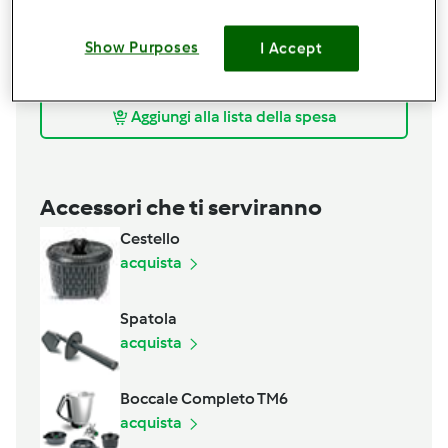
q.b.
pepe
q.b.
timo fresco
Show Purposes
I Accept
q.b.
rosmarino
q.b.
prezzemolo fresco
Aggiungi alla lista della spesa
Accessori che ti serviranno
Cestello
acquista
Spatola
acquista
Boccale Completo TM6
acquista