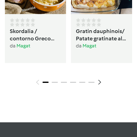
Skordalia /
Gratin dauphinois/
contorno Greco
Patate gratinate alla
🇬🇷 senza glutine,
Francese
da
Magat
da
Magat
senza lattosio
vegano