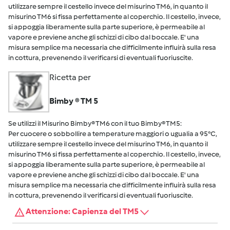
utilizzare sempre il cestello invece del misurino TM6, in quanto il
misurino TM6 si fissa perfettamente al coperchio. Il cestello, invece,
si appoggia liberamente sulla parte superiore, è permeabile al
vapore e previene anche gli schizzi di cibo dal boccale. E' una
misura semplice ma necessaria che difficilmente influirà sulla resa
in cottura, prevenendo il verificarsi di eventuali fuoriuscite.
Ricetta per
Bimby ® TM 5
Se utilizzi il Misurino Bimby® TM6 con il tuo Bimby® TM5:
Per cuocere o sobbollire a temperature maggiori o ugualia a 95°C,
utilizzare sempre il cestello invece del misurino TM6, in quanto il
misurino TM6 si fissa perfettamente al coperchio. Il cestello, invece,
si appoggia liberamente sulla parte superiore, è permeabile al
vapore e previene anche gli schizzi di cibo dal boccale. E' una
misura semplice ma necessaria che difficilmente influirà sulla resa
in cottura, prevenendo il verificarsi di eventuali fuoriuscite.
Attenzione: Capienza del TM5