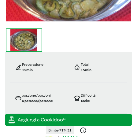
Preparazione
Total
15min
15min
porzione/porzioni
Difficoltà
4
persona/persone
facile
Bimby ® TM 31