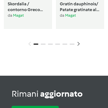
Skordalia /
Gratin dauphinois/
contorno Greco
Patate gratinate alla
🇬🇷 senza glutine,
Francese
da
Magat
da
Magat
senza lattosio
vegano
Rimani
aggiornato