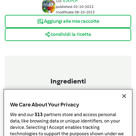
da
V.A.M.P.
published: 02-10-2013
modificata: 08-10-2013
Aggiungi alle mie raccolte
condividi la ricetta
Ingredienti
ZUCCHINE CON L&#039;UVA
400
g
zucchine
We Care About Your Privacy
1
cipolla
We and our
313
partners store and access personal
40
g
olio extravergine d'oliva
data, like browsing data or unique identifiers, on your
q.b.
pepe
device. Selecting I Accept enables tracking
200
g
uva bianca
technologies to support the purposes shown under we