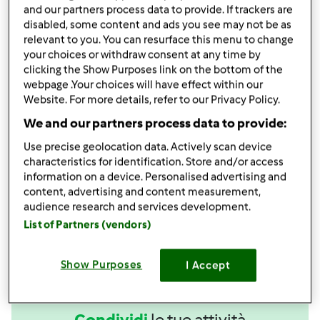
1
cucchiaino colmo
dado Bimby
and our partners process data to provide. If trackers are
disabled, some content and ads you see may not be as
Aggiungi alla lista della spesa
relevant to you. You can resurface this menu to change
your choices or withdraw consent at any time by
clicking the Show Purposes link on the bottom of the
webpage .Your choices will have effect within our
Accessori che ti serviranno
Website. For more details, refer to our Privacy Policy.
Spatola
We and our partners process data to provide:
acquista
Use precise geolocation data. Actively scan device
characteristics for identification. Store and/or access
Boccale Completo TM6
information on a device. Personalised advertising and
content, advertising and content measurement,
acquista
audience research and services development.
List of Partners (vendors)
Show Purposes
I Accept
Condividi
le tue attività