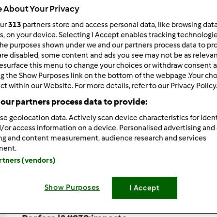
 About Your Privacy
Total
30min
our
313
partners store and access personal data, like browsing dat
rs, on your device. Selecting I Accept enables tracking technologi
he purposes shown under we and our partners process data to prov
are disabled, some content and ads you see may not be as relevan
porzione/porzioni
esurface this menu to change your choices or withdraw consent a
10
porzione/porzioni
ng the Show Purposes link on the bottom of the webpage .Your choi
ct within our Website. For more details, refer to our Privacy Policy
our partners process data to provide:
Difficoltà
se geolocation data. Actively scan device characteristics for ident
medio
/or access information on a device. Personalised advertising and
ing and content measurement, audience research and services
ment.
artners (vendors)
Preparazione de
Show Purposes
I Accept