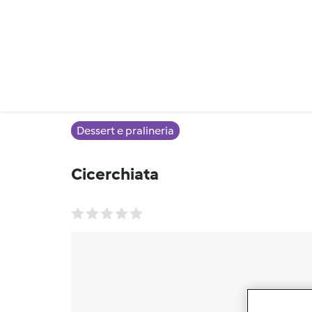
Dessert e pralineria
Cicerchiata