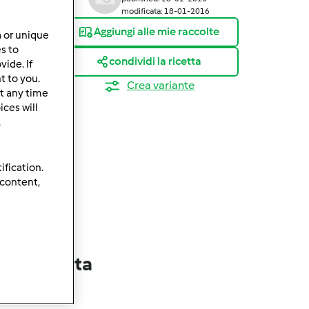
modificata: 18-01-2016
Aggiungi alle mie raccolte
a or unique
es to
condividi la ricetta
ide. If
t to you.
Crea variante
t any time
ces will
.
ification.
 content,
lla ricetta