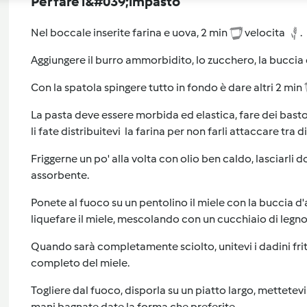
Per fare l&#039;impasto
Nel boccale inserite farina e uova, 2 min
velocita
.
Aggiungere il burro ammorbidito, lo zucchero, la buccia 
Con la spatola spingere tutto in fondo è dare altri 2 min
La pasta deve essere morbida ed elastica, fare dei basto
li fate distribuitevi la farina per non farli attaccare tra di
Friggerne un po' alla volta con olio ben caldo, lasciarli d
assorbente.
Ponete al fuoco su un pentolino il miele con la buccia d'a
liquefare il miele, mescolando con un cucchiaio di legno
Quando sarà completamente sciolto, unitevi i dadini frit
completo del miele.
Togliere dal fuoco, disporla su un piatto largo, mettetev
mani bagnate date la forma che preferite.