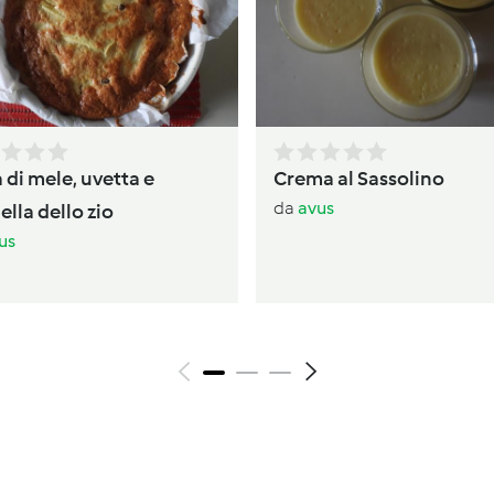
 di mele, uvetta e
Crema al Sassolino
da
avus
lla dello zio
us