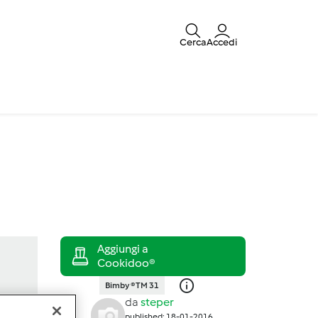
Cerca
Accedi
Bimby ® TM 31
da
steper
published: 18-01-2016