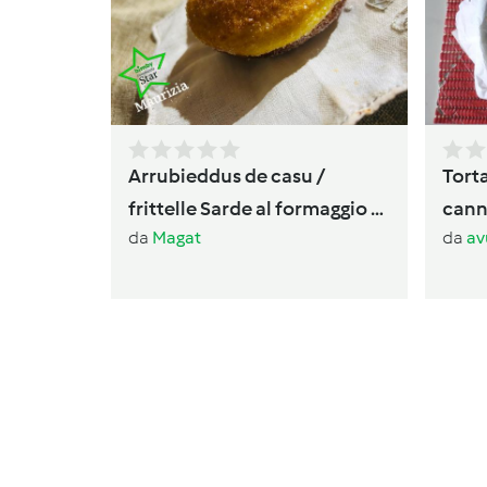
Arrubieddus de casu /
Torta
frittelle Sarde al formaggio di
canne
da
Magat
da
av
carnevale