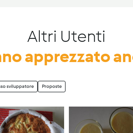
Altri Utenti
no apprezzato a
sso sviluppatore
Proposte