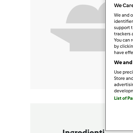
We Care
We and 
identifie
support t
trackers 
You can r
by clicki
have effe
We and 
Use preci
Store and
advertis
develop
List of P
Ingredienti