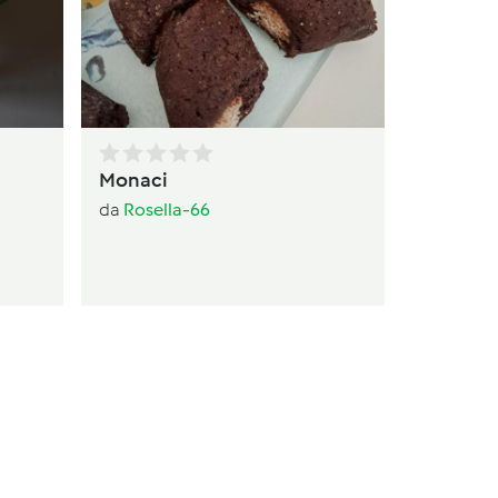
da
av
Monaci
da
Rosella-66