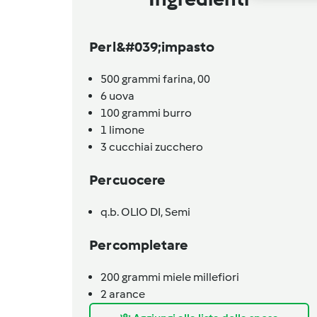
Per l&#039;impasto
500
grammi
farina,
00
6
uova
100
grammi
burro
1
limone
3
cucchiai
zucchero
Per cuocere
q.b.
OLIO DI,
Semi
Per completare
200
grammi
miele millefiori
2
arance