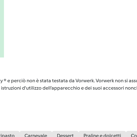
y ® e perciò non è stata testata da Vorwerk. Vorwerk non si assu
istruzioni d'utilizzo dell’apparecchio e dei suoi accessori nonch
ipasto
Carnevale
Dessert
Praline e dolcetti
Cr