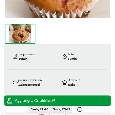
Preparazione
Total
10min
35min
porzione/porzioni
Difficoltà
12
pezzo/pezzi
facile
Bimby ® TM 6
Bimby ® TM 5