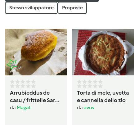
Stesso sviluppatore
Proposte
Arrubieddus de
Torta di mele, uvetta
casu / frittelle Sarde
e cannella dello zio
al formaggio di
da
Magat
da
avus
carnevale