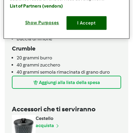
100
grammi
yogurt bianco
List of Partners (vendors)
100
grammi
Ciliegie e frutti rossi congelati
2
cucchiaini
lievito per dolci
Show Purposes
I Accept
1
pizzico
sale
aroma di vaniglia
buccia di limone
Crumble
20
grammi
burro
40
grammi
zucchero
40
grammi
semola rimacinata di grano duro
Aggiungi alla lista della spesa
Accessori che ti serviranno
Cestello
acquista