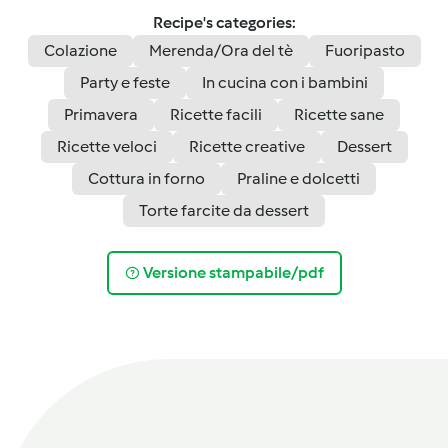
Recipe's categories:
Colazione
Merenda/Ora del tè
Fuoripasto
Party e feste
In cucina con i bambini
Primavera
Ricette facili
Ricette sane
Ricette veloci
Ricette creative
Dessert
Cottura in forno
Praline e dolcetti
Torte farcite da dessert
Versione stampabile/pdf