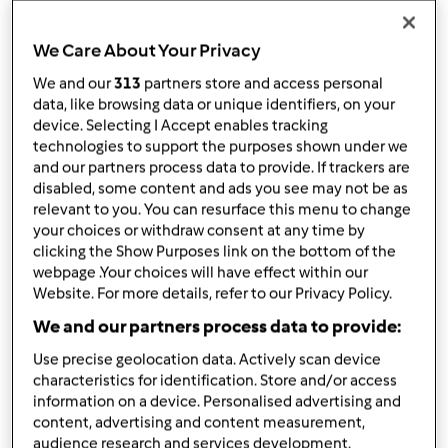
da
grazia.5
published: 18-01-2023
modificata: 26-01-2023
We Care About Your Privacy
Aggiungi alle mie raccolte
We and our
313
partners store and access personal
data, like browsing data or unique identifiers, on your
condividi la ricetta
device. Selecting I Accept enables tracking
Crea variante
technologies to support the purposes shown under we
and our partners process data to provide. If trackers are
disabled, some content and ads you see may not be as
relevant to you. You can resurface this menu to change
your choices or withdraw consent at any time by
clicking the Show Purposes link on the bottom of the
webpage .Your choices will have effect within our
Ingredienti
Website. For more details, refer to our Privacy Policy.
We and our partners process data to provide:
Impasto
Use precise geolocation data. Actively scan device
130
grammi
zucchero
characteristics for identification. Store and/or access
200
grammi
farina tipo 0
information on a device. Personalised advertising and
50
grammi
burro
content, advertising and content measurement,
2
uova
audience research and services development.