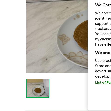
We Care
We and 
identifie
support t
trackers 
You can r
by clicki
have effe
We and 
Use preci
Store and
advertis
develop
List of P