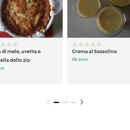
 di mele, uvetta e
Crema al Sassolino
da
avus
lla dello zio
us