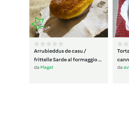
Arrubieddus de casu /
Torta
frittelle Sarde al formaggio di
canne
da
Magat
da
av
carnevale