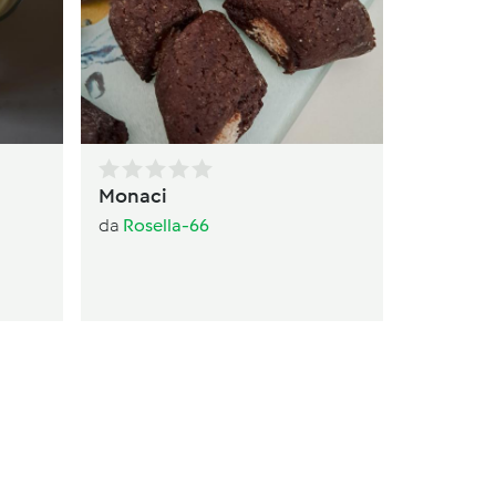
da
av
Monaci
da
Rosella-66