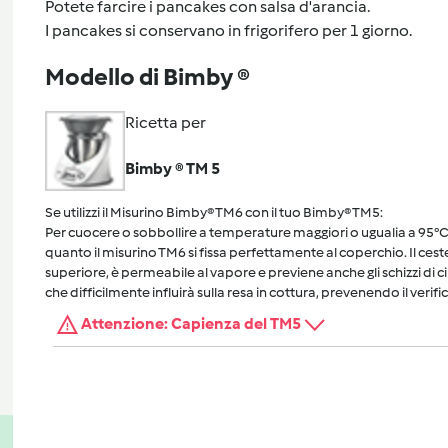
Potete farcire i pancakes con salsa d'arancia.
I pancakes si conservano in frigorifero per 1 giorno.
Modello di Bimby ®
Ricetta per
Bimby ® TM 5
Se utilizzi il Misurino Bimby® TM6 con il tuo Bimby® TM5:
Per cuocere o sobbollire a temperature maggiori o ugualia a 95°C, 
quanto il misurino TM6 si fissa perfettamente al coperchio. Il cest
superiore, è permeabile al vapore e previene anche gli schizzi di 
che difficilmente influirà sulla resa in cottura, prevenendo il verific
Attenzione: Capienza del TM5