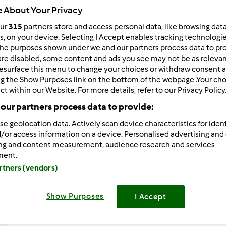
 About Your Privacy
Total
20min
our
315
partners store and access personal data, like browsing dat
rs, on your device. Selecting I Accept enables tracking technologi
he purposes shown under we and our partners process data to prov
are disabled, some content and ads you see may not be as relevan
porzione/porzioni
esurface this menu to change your choices or withdraw consent a
2
persona/persone
ng the Show Purposes link on the bottom of the webpage .Your choi
ct within our Website. For more details, refer to our Privacy Policy
our partners process data to provide:
Difficoltà
se geolocation data. Actively scan device characteristics for ident
facile
/or access information on a device. Personalised advertising and
ing and content measurement, audience research and services
ment.
artners (vendors)
Show Purposes
I Accept