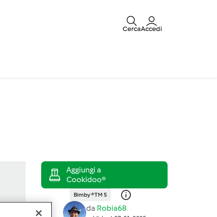
Cerca
Accedi
Bimby ® TM 5
da
Robia68