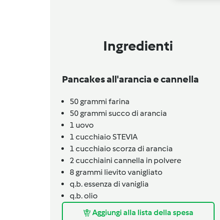
Ingredienti
Pancakes all'arancia e cannella
50
grammi
farina
50
grammi
succo di arancia
1
uovo
1
cucchiaio
STEVIA
1
cucchiaio
scorza di arancia
2
cucchiaini
cannella in polvere
8
grammi
lievito vanigliato
q.b.
essenza di vaniglia
q.b.
olio
Aggiungi alla lista della spesa