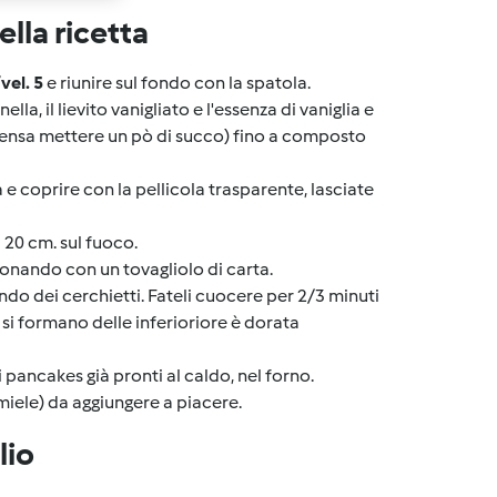
lla ricetta
vel. 5
e riunire sul fondo con la spatola.
ella, il lievito vanigliato e l'essenza di vaniglia e
densa mettere un pò di succo) fino a composto
a e coprire con la pellicola trasparente, lasciate
 20 cm. sul fuoco.
onando con un tovagliolo di carta.
endo dei cerchietti. Fateli cuocere per 2/3 minuti
 si formano delle inferioriore è dorata
i pancakes già pronti al caldo, nel forno.
miele) da aggiungere a piacere.
lio