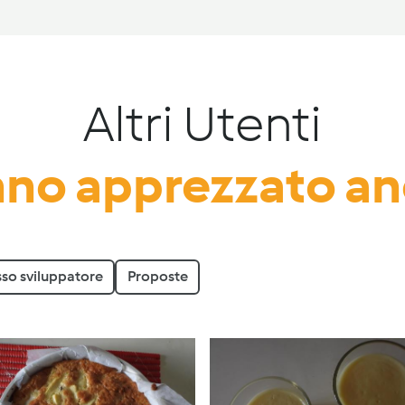
Altri Utenti
no apprezzato a
sso sviluppatore
Proposte