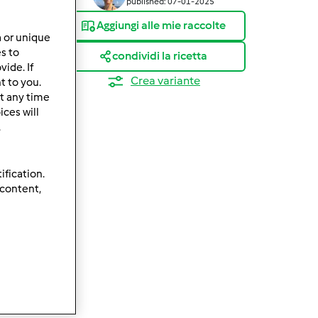
published: 07-01-2025
Aggiungi alle mie raccolte
a or unique
es to
condividi la ricetta
ide. If
Crea variante
t to you.
t any time
ces will
.
ification.
 content,