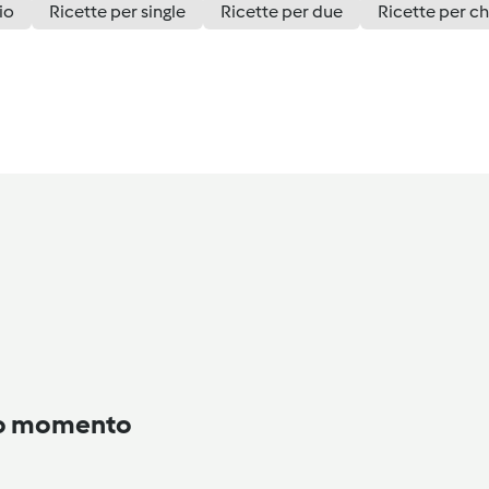
io
Ricette per single
Ricette per due
Ricette per ch
to momento