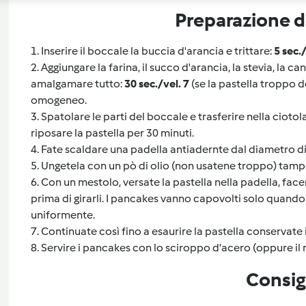
Preparazione de
1. Inserire il boccale la buccia d'arancia e trittare:
5 sec./
2. Aggiungare la farina, il succo d'arancia, la stevia, la cann
amalgamare tutto:
30 sec./vel. 7
(se la pastella troppo 
omogeneo.
3. Spatolare le parti del boccale e trasferire nella ciotol
riposare la pastella per 30 minuti.
4. Fate scaldare una padella antiadernte dal diametro di
5. Ungetela con un pò di olio (non usatene troppo) tamp
6. Con un mestolo, versate la pastella nella padella, fac
prima di girarli. I pancakes vanno capovolti solo quando
uniformente.
7. Continuate così fino a esaurire la pastella conservate 
8. Servire i pancakes con lo sciroppo d'acero (oppure il 
Consig