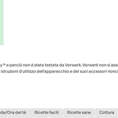
y ® e perciò non è stata testata da Vorwerk. Vorwerk non si assu
istruzioni d'utilizzo dell’apparecchio e dei suoi accessori nonch
da/Ora del tè
Ricette facili
Ricette sane
Cottura