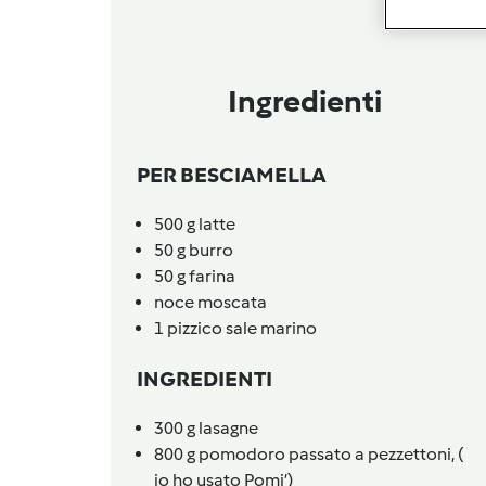
Ingredienti
PER BESCIAMELLA
500
g
latte
50
g
burro
50
g
farina
noce moscata
1
pizzico
sale marino
INGREDIENTI
300
g
lasagne
800
g
pomodoro passato a pezzettoni,
(
io ho usato Pomi’)