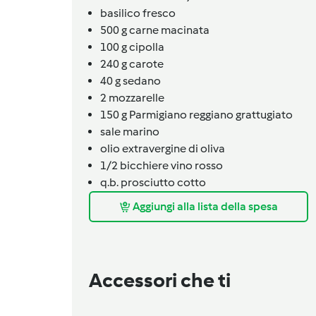
basilico fresco
500
g
carne macinata
100
g
cipolla
240
g
carote
40
g
sedano
2
mozzarelle
150
g
Parmigiano reggiano grattugiato
sale marino
olio extravergine di oliva
1/2
bicchiere
vino rosso
q.b.
prosciutto cotto
Aggiungi alla lista della spesa
Accessori che ti