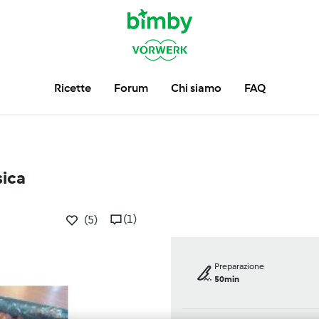
Ricette
Forum
Chi siamo
FAQ
sica
(1)
(5)
Preparazione
50min