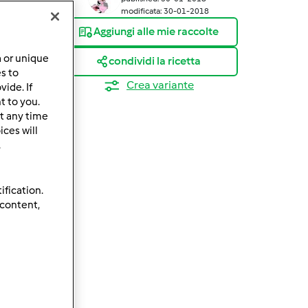
modificata: 30-01-2018
Aggiungi alle mie raccolte
a or unique
condividi la ricetta
es to
Crea variante
ide. If
t to you.
t any time
ces will
.
ification.
 content,