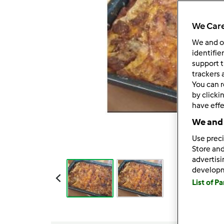
We Care
We and 
identifie
support t
trackers 
You can r
by clicki
have effe
We and 
Use preci
Store and
advertis
develop
List of P