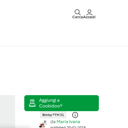
Cerca
Accedi
Bimby ® TM 31
da
Maria Ivana
published: 30-01-2018