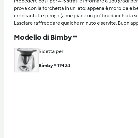
Procedere cosi’ per 4-5 strati e infornare a 180 gradi pe
prova con la forchetta in un lato: appena è morbida e be
croccante la spengo (a me piace un po’ bruciacchiata so
Lasciare raffreddare qualche minuto e servite. Buon app
Modello di Bimby ®
Ricetta per
Bimby ® TM 31