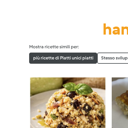
han
Mostra ricette simili per:
più ricette di Piatti unici piatti
Stesso svilu