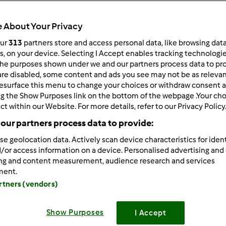
Total
1h 30min
 About Your Privacy
our
313
partners store and access personal data, like browsing dat
rs, on your device. Selecting I Accept enables tracking technologi
he purposes shown under we and our partners process data to prov
porzione/porzioni
6
persona/persone
are disabled, some content and ads you see may not be as relevan
esurface this menu to change your choices or withdraw consent a
ng the Show Purposes link on the bottom of the webpage .Your choi
ct within our Website. For more details, refer to our Privacy Policy
Difficoltà
our partners process data to provide:
facile
se geolocation data. Actively scan device characteristics for ident
/or access information on a device. Personalised advertising and
ing and content measurement, audience research and services
ment.
artners (vendors)
Show Purposes
I Accept