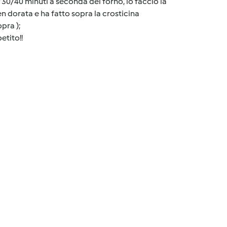
r 30/40 minuti a seconda del forno, io faccio la
n dorata e ha fatto sopra la crosticina
pra );
etito!!