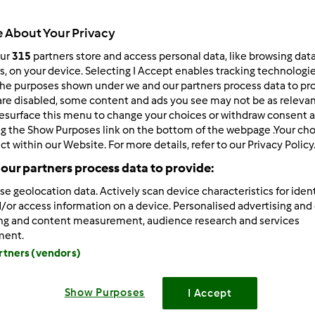
Total
 About Your Privacy
1h 30min
our
315
partners store and access personal data, like browsing dat
rs, on your device. Selecting I Accept enables tracking technologi
he purposes shown under we and our partners process data to prov
porzione/porzioni
are disabled, some content and ads you see may not be as relevan
6
porzione/porzioni
esurface this menu to change your choices or withdraw consent a
ng the Show Purposes link on the bottom of the webpage .Your choi
ct within our Website. For more details, refer to our Privacy Policy
Difficoltà
our partners process data to provide:
facile
se geolocation data. Actively scan device characteristics for ident
/or access information on a device. Personalised advertising and
ing and content measurement, audience research and services
ment.
artners (vendors)
Preparazione de
Show Purposes
I Accept
PREPARARE L'IMPASTO