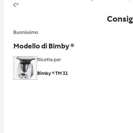
C°
Consig
Buonissimo
Modello di Bimby ®
Ricetta per
Bimby ® TM 31