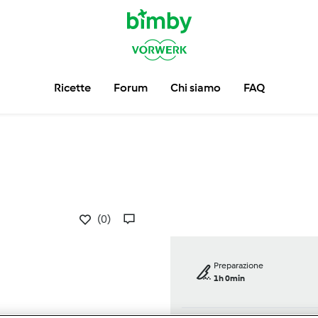
Ricette
Forum
Chi siamo
FAQ
(0)
Preparazione
1h 0min