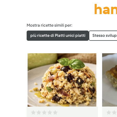
han
Mostra ricette simili per:
più ricette di Piatti unici piatti
Stesso svilu