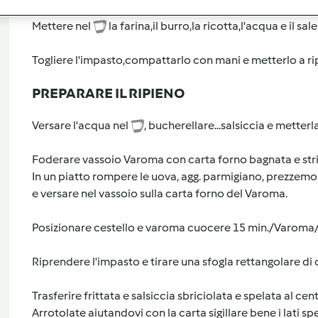
Mettere nel
la farina,il burro,la ricotta,l'acqua e il sa
Togliere l'impasto,compattarlo con mani e metterlo a rip
PREPARARE IL RIPIENO
Versare l'acqua nel
, bucherellare...salsiccia e metterla
Foderare vassoio Varoma con carta forno bagnata e stri
In un piatto rompere le uova, agg. parmigiano, prezzemol
e versare nel vassoio sulla carta forno del Varoma.
Posizionare cestello e varoma cuocere 15 min./Varoma/ve
Riprendere l'impasto e tirare una sfogla rettangolare di c
Trasferire frittata e salsiccia sbriciolata e spelata al cent
Arrotolate aiutandovi con la carta sigillare bene i lati 