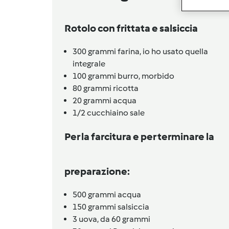
Rotolo con frittata e salsiccia
300
grammi
farina,
io ho usato quella
integrale
100
grammi
burro,
morbido
80
grammi
ricotta
20
grammi
acqua
1/2
cucchiaino
sale
Per la farcitura e per terminare la
preparazione:
500
grammi
acqua
150
grammi
salsiccia
3
uova,
da 60 grammi