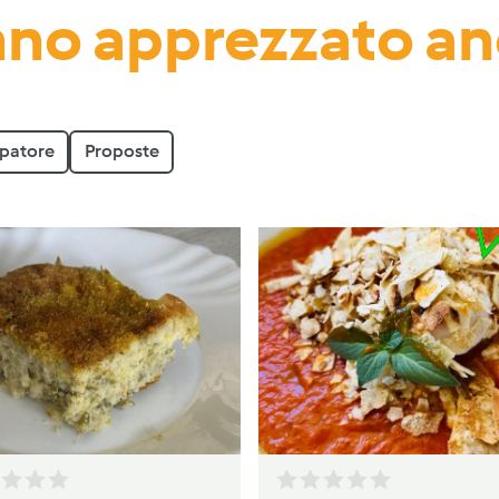
no apprezzato a
ppatore
Proposte