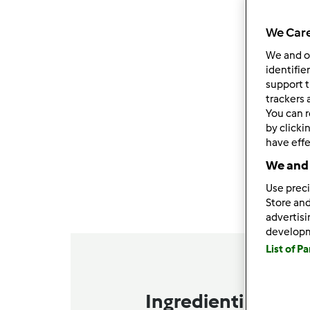
We Care
We and 
identifie
support t
trackers 
You can r
by clicki
have effe
We and 
Use preci
Store and
advertis
develop
List of P
Ingredienti