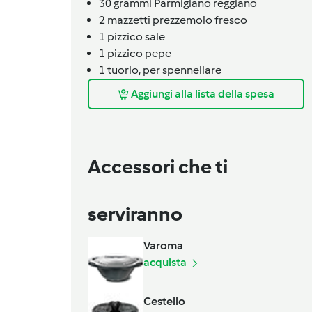
30
grammi
Parmigiano reggiano
2
mazzetti
prezzemolo fresco
1
pizzico
sale
1
pizzico
pepe
1
tuorlo,
per spennellare
Aggiungi alla lista della spesa
Accessori che ti
serviranno
Varoma
acquista
Cestello