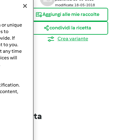
modificata: 18-05-2018
Aggiungi alle mie raccolte
a or unique
condividi la ricetta
es to
ide. If
Crea variante
t to you.
t any time
ces will
.
ification.
 content,
lla ricetta