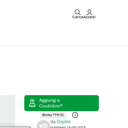
Cerca
Accedi
Bimby ® TM 31
da
Ospite
published: 16-05-2018