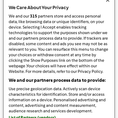
Bimby ® TM 6
Bimby ® TM 5
Bimby ® TM 31
We Care About Your Privacy
da
Eleonora Lombini
We and our
315
partners store and access personal
published: 19-02-2024
modificata: 19-02-2024
data, like browsing data or unique identifiers, on your
device. Selecting I Accept enables tracking
Aggiungi alle mie raccolte
technologies to support the purposes shown under we
and our partners process data to provide. If trackers are
condividi la ricetta
disabled, some content and ads you see may not be as
Crea variante
relevant to you. You can resurface this menu to change
your choices or withdraw consent at any time by
clicking the Show Purposes link on the bottom of the
webpage .Your choices will have effect within our
Website. For more details, refer to our Privacy Policy.
We and our partners process data to provide:
Ingredienti
Use precise geolocation data. Actively scan device
characteristics for identification. Store and/or access
GNOCCHI DI CAVOLFIORE ROBIOLA E
information on a device. Personalised advertising and
content, advertising and content measurement,
MANDORLE
audience research and services development.
150
grammi
cavolfiore
List of Partners (vendors)