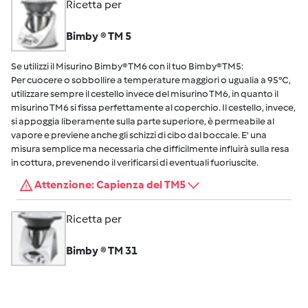
Ricetta per
Bimby ® TM 5
Se utilizzi il Misurino Bimby® TM6 con il tuo Bimby® TM5:
Per cuocere o sobbollire a temperature maggiori o ugualia a 95°C,
utilizzare sempre il cestello invece del misurino TM6, in quanto il
misurino TM6 si fissa perfettamente al coperchio. Il cestello, invece,
si appoggia liberamente sulla parte superiore, è permeabile al
vapore e previene anche gli schizzi di cibo dal boccale. E' una
misura semplice ma necessaria che difficilmente influirà sulla resa
in cottura, prevenendo il verificarsi di eventuali fuoriuscite.
Attenzione: Capienza del TM5
Ricetta per
Bimby ® TM 31