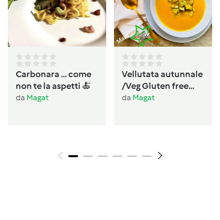
Carbonara … come
Vellutata autunnale
non te la aspetti 🍝
/Veg Gluten free
Lactos free
da
Magat
da
Magat