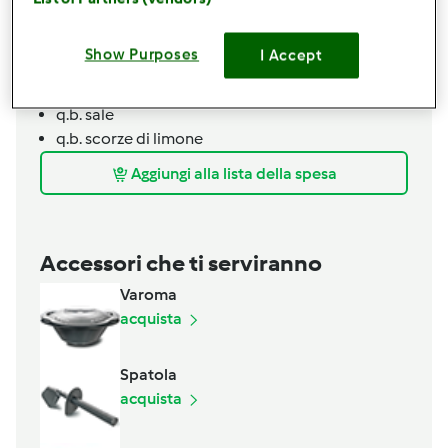
150
grammi
farina
1
albume
Show Purposes
I Accept
q.b.
olio extravergine di oliva
q.b.
robiola
q.b.
sale
q.b.
scorze di limone
Aggiungi alla lista della spesa
Accessori che ti serviranno
Varoma
acquista
Spatola
acquista