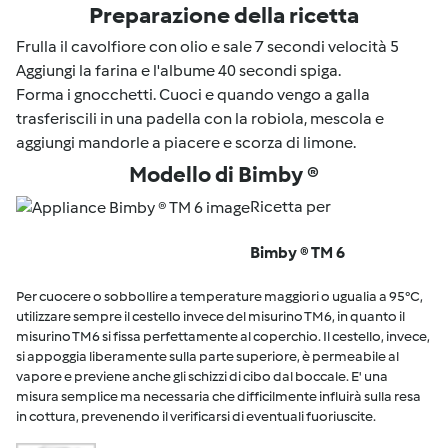
Preparazione della ricetta
Frulla il cavolfiore con olio e sale 7 secondi velocità 5
Aggiungi la farina e l'albume 40 secondi spiga.
Forma i gnocchetti. Cuoci e quando vengo a galla
trasferiscili in una padella con la robiola, mescola e
aggiungi mandorle a piacere e scorza di limone.
Modello di Bimby ®
Ricetta per
Bimby ® TM 6
Per cuocere o sobbollire a temperature maggiori o ugualia a 95°C,
utilizzare sempre il cestello invece del misurino TM6, in quanto il
misurino TM6 si fissa perfettamente al coperchio. Il cestello, invece,
si appoggia liberamente sulla parte superiore, è permeabile al
vapore e previene anche gli schizzi di cibo dal boccale. E' una
misura semplice ma necessaria che difficilmente influirà sulla resa
in cottura, prevenendo il verificarsi di eventuali fuoriuscite.