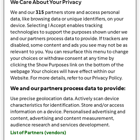
We Care About Your Privacy
condividi la ricetta
We and our
315
partners store and access personal
data, like browsing data or unique identifiers, on your
device. Selecting I Accept enables tracking
technologies to support the purposes shown under we
and our partners process data to provide. If trackers are
disabled, some content and ads you see may not be as
relevant to you. You can resurface this menu to change
Ingredienti
your choices or withdraw consent at any time by
380 gdi farina 00
clicking the Show Purposes link on the bottom of the
120
g
di fecola
webpage .Your choices will have effect within our
Website. For more details, refer to our Privacy Policy.
1
uovo
100
g
di zucchero
We and our partners process data to provide:
120
g
di burro
Use precise geolocation data. Actively scan device
130
g
di margarina
characteristics for identification. Store and/or access
Aggiungi alla lista della spesa
information on a device. Personalised advertising and
content, advertising and content measurement,
audience research and services development.
List of Partners (vendors)
Accessori che ti serviranno