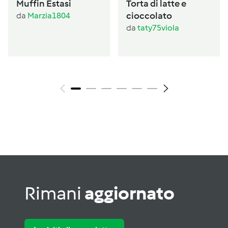
Muffin Estasi
Torta di latte e
cioccolato
da
Marzia1804
da
taty75viola
Rimani
aggiornato