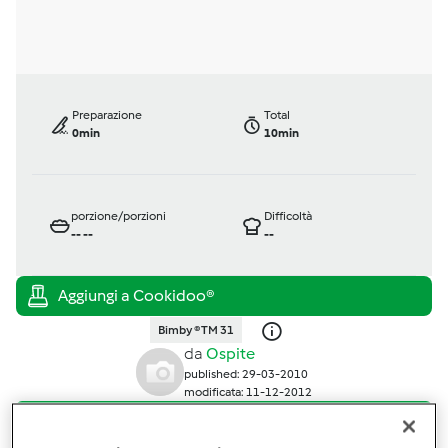
Preparazione
Total
0min
10min
porzione/porzioni
Difficoltà
--
--
--
Bimby ® TM 31
da
Ospite
published: 29-03-2010
modificata: 11-12-2012
Aggiungi alle mie raccolte