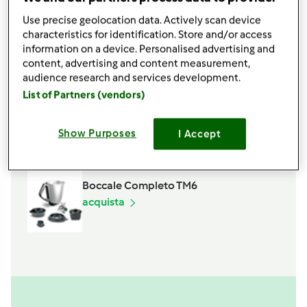
40
grammi
olio di semi
Use precise geolocation data. Actively scan device
30
grammi
latte
characteristics for identification. Store and/or access
Aggiungi alla lista della spesa
information on a device. Personalised advertising and
content, advertising and content measurement,
audience research and services development.
List of Partners (vendors)
Accessori che ti serviranno
Spatola
Show Purposes
I Accept
acquista
Boccale Completo TM6
acquista