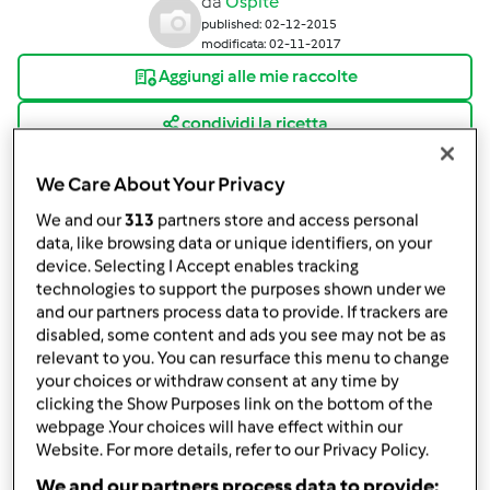
da
Ospite
published: 02-12-2015
modificata: 02-11-2017
Aggiungi alle mie raccolte
condividi la ricetta
Crea variante
We Care About Your Privacy
We and our
313
partners store and access personal
data, like browsing data or unique identifiers, on your
device. Selecting I Accept enables tracking
technologies to support the purposes shown under we
and our partners process data to provide. If trackers are
Ingredienti
disabled, some content and ads you see may not be as
relevant to you. You can resurface this menu to change
Impasto
your choices or withdraw consent at any time by
100
grammi
zucchero
clicking the Show Purposes link on the bottom of the
250
grammi
farina
webpage .Your choices will have effect within our
1/2
bustina
lievito
Website. For more details, refer to our Privacy Policy.
1
uovo
We and our partners process data to provide: