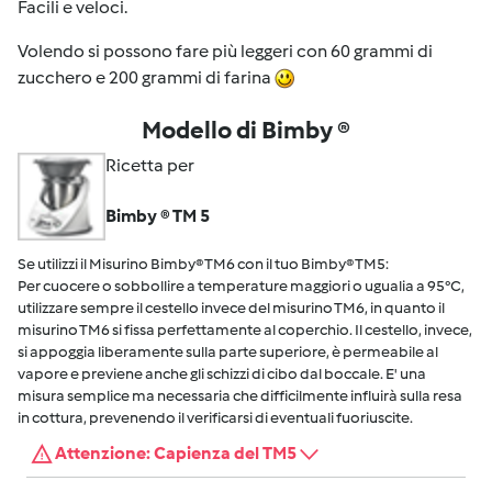
Facili e veloci.
Volendo si possono fare più leggeri con 60 grammi di
zucchero e 200 grammi di farina
Modello di Bimby ®
Ricetta per
Bimby ® TM 5
Se utilizzi il Misurino Bimby® TM6 con il tuo Bimby® TM5:
Per cuocere o sobbollire a temperature maggiori o ugualia a 95°C,
utilizzare sempre il cestello invece del misurino TM6, in quanto il
misurino TM6 si fissa perfettamente al coperchio. Il cestello, invece,
si appoggia liberamente sulla parte superiore, è permeabile al
vapore e previene anche gli schizzi di cibo dal boccale. E' una
misura semplice ma necessaria che difficilmente influirà sulla resa
in cottura, prevenendo il verificarsi di eventuali fuoriuscite.
Attenzione: Capienza del TM5