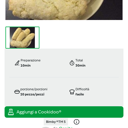
Preparazione
Total
10min
30min
porzione/porzioni
Difficoltà
20
pezzo/pezzi
facile
Bimby ® TM 5