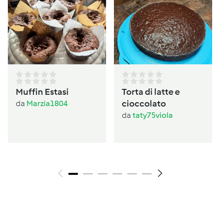
Muffin Estasi
Torta di latte e
cioccolato
da
Marzia1804
da
taty75viola