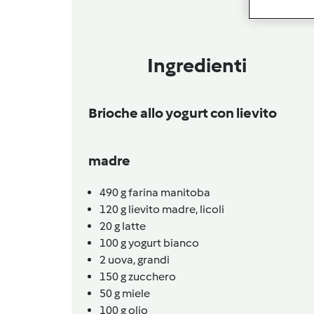
Ingredienti
Brioche allo yogurt con lievito
madre
490
g
farina manitoba
120
g
lievito madre,
licoli
20
g
latte
100
g
yogurt bianco
2
uova,
grandi
150
g
zucchero
50
g
miele
100
g
olio