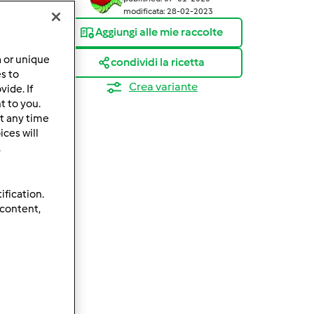
modificata: 28-02-2023
Aggiungi alle mie raccolte
a or unique
condividi la ricetta
es to
Crea variante
ide. If
t to you.
t any time
ces will
.
ification.
 content,