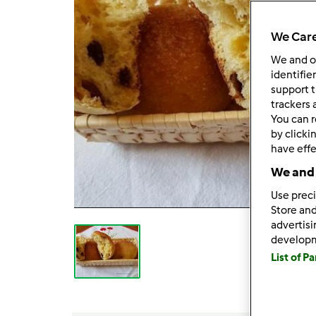
We Care
We and 
identifie
support t
trackers 
You can r
by clicki
have effe
We and 
Use preci
Store and
advertis
develop
List of P