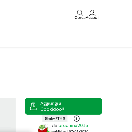
Cerca
Accedi
Bimby ® TM 5
da
bruchina2015
published: 07-01-2020