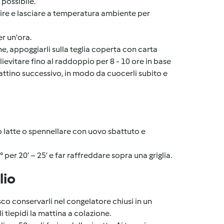
possibile.
rire e lasciare a temperatura ambiente per
er un'ora.
ne, appoggiarli sulla teglia coperta con carta
lievitare fino al raddoppio per 8 - 10 ore in base
mattino successivo, in modo da cuocerli subito e
 latte o spennellare con uovo sbattuto e
per 20’ – 25’ e far raffreddare sopra una griglia.
lio
co conservarli nel congelatore chiusi in un
 tiepidi la mattina a colazione.