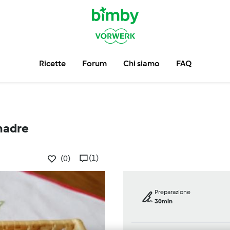
Ricette
Forum
Chi siamo
FAQ
 madre
(1)
(0)
Preparazione
30min