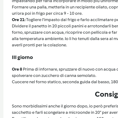
impastando per farla incorporare in modo più uniforme 
Formare una palla, metterla in un recipiente oliato, cop
un'ora poi in frigo per circa 9 - 10 ore.
Ore 21:
Togliere l'impasto dal frigo e farlo acclimatare p
Dividere il panetto in 20 piccoli panini e arrotondarli be
forno, spruzzare con acqua, ricoprire con pellicola e far 
alla temperatura ambiente. Io li ho tenuti dalla sera al 
averli pronti per la colazione.
III giorno
Ore 8
Prima di infornare, spruzzare di nuovo con acqua o
spolverare con zucchero di canna semolato.
Cuocere nel forno statico, seconda guida dal basso, 180° 
Consig
Sono morbidissimi anche il giorno dopo, io però preferis
sacchetto e farli scongelare a microonde in 20” per averli