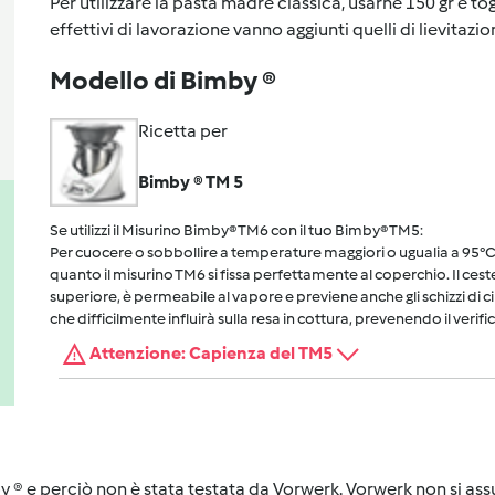
Per utilizzare la pasta madre classica, usarne 150 gr e togl
effettivi di lavorazione vanno aggiunti quelli di lievitazi
Modello di Bimby ®
Ricetta per
Bimby ® TM 5
Se utilizzi il Misurino Bimby® TM6 con il tuo Bimby® TM5:
Per cuocere o sobbollire a temperature maggiori o ugualia a 95°C, 
quanto il misurino TM6 si fissa perfettamente al coperchio. Il cest
superiore, è permeabile al vapore e previene anche gli schizzi di 
che difficilmente influirà sulla resa in cottura, prevenendo il verific
Attenzione: Capienza del TM5
y ® e perciò non è stata testata da Vorwerk. Vorwerk non si assu