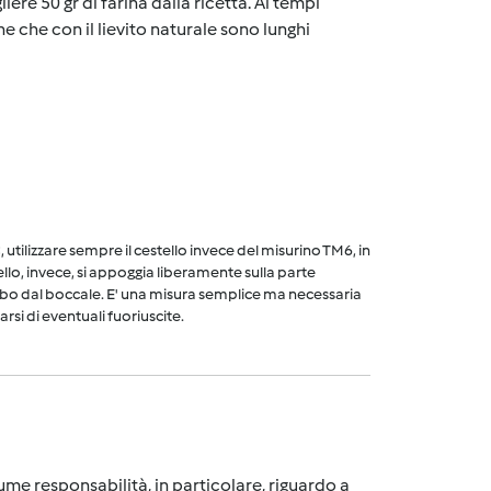
iere 50 gr di farina dalla ricetta. Ai tempi
one che con il lievito naturale sono lunghi
utilizzare sempre il cestello invece del misurino TM6, in
ello, invece, si appoggia liberamente sulla parte
cibo dal boccale. E' una misura semplice ma necessaria
arsi di eventuali fuoriuscite.
me responsabilità, in particolare, riguardo a