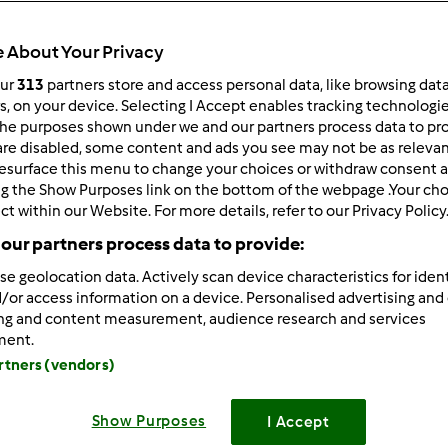
Total
50min
 About Your Privacy
our
313
partners store and access personal data, like browsing dat
rs, on your device. Selecting I Accept enables tracking technologi
he purposes shown under we and our partners process data to prov
porzione/porzioni
are disabled, some content and ads you see may not be as relevan
20
pezzo/pezzi
esurface this menu to change your choices or withdraw consent a
ng the Show Purposes link on the bottom of the webpage .Your choi
ct within our Website. For more details, refer to our Privacy Policy
Difficoltà
our partners process data to provide:
medio
se geolocation data. Actively scan device characteristics for ident
/or access information on a device. Personalised advertising and
ing and content measurement, audience research and services
ment.
artners (vendors)
Show Purposes
I Accept