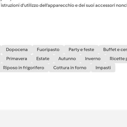
istruzioni d'utilizzo dell’apparecchio e dei suoi accessori nonch
Dopocena
Fuoripasto
Party e feste
Buffet e cen
Primavera
Estate
Autunno
Inverno
Ricette 
Riposo in frigorifero
Cottura in forno
Impasti