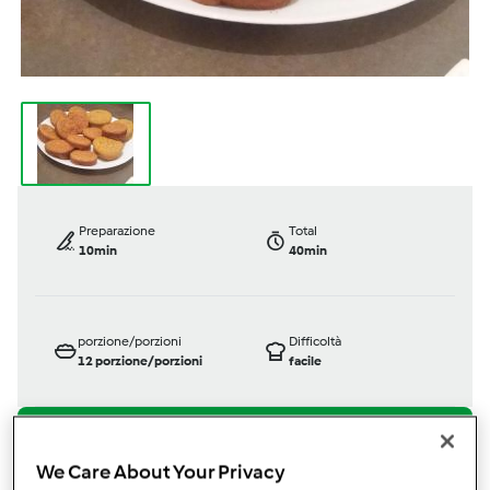
Preparazione
Total
10min
40min
porzione/porzioni
Difficoltà
12
porzione/porzioni
facile
Bimby ® TM 5
We Care About Your Privacy