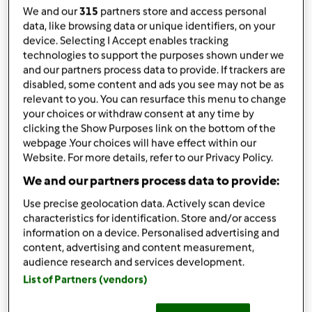
da
Ospite
We and our
315
partners store and access personal
published: 02-12-2017
data, like browsing data or unique identifiers, on your
modificata: 04-12-2017
device. Selecting I Accept enables tracking
Aggiungi alle mie raccolte
technologies to support the purposes shown under we
and our partners process data to provide. If trackers are
condividi la ricetta
disabled, some content and ads you see may not be as
relevant to you. You can resurface this menu to change
Crea variante
your choices or withdraw consent at any time by
clicking the Show Purposes link on the bottom of the
webpage .Your choices will have effect within our
Website. For more details, refer to our Privacy Policy.
We and our partners process data to provide:
Ingredienti
Use precise geolocation data. Actively scan device
characteristics for identification. Store and/or access
" Camille " muffins carote e mandorle
information on a device. Personalised advertising and
content, advertising and content measurement,
300
grammi
carote
audience research and services development.
150
grammi
mandorle
List of Partners (vendors)
80/100
grammi
zucchero di canna
60
grammi
farina