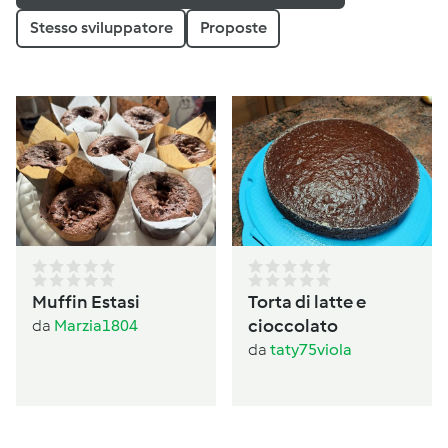
Stesso sviluppatore
Proposte
Muffin Estasi
Torta di latte e
cioccolato
da
Marzia1804
da
taty75viola