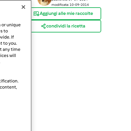
modificata: 10-09-2014
Aggiungi alle mie raccolte
a or unique
condividi la ricetta
es to
ide. If
t to you.
t any time
ces will
.
ification.
 content,