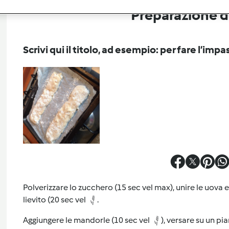
Preparazione de
Scrivi qui il titolo, ad esempio: per fare l’impa
Polverizzare lo zucchero (15 sec vel max), unire le uova ed
lievito (20 sec vel
.
Aggiungere le mandorle (10 sec vel
), versare su un pi