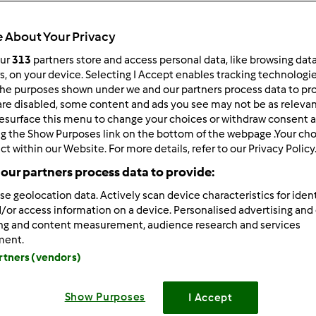
Total
35min
 About Your Privacy
our
313
partners store and access personal data, like browsing dat
rs, on your device. Selecting I Accept enables tracking technologi
he purposes shown under we and our partners process data to prov
porzione/porzioni
1
porzione/porzioni
are disabled, some content and ads you see may not be as relevan
esurface this menu to change your choices or withdraw consent a
ng the Show Purposes link on the bottom of the webpage .Your choi
ct within our Website. For more details, refer to our Privacy Policy
Difficoltà
our partners process data to provide:
facile
se geolocation data. Actively scan device characteristics for ident
/or access information on a device. Personalised advertising and
ing and content measurement, audience research and services
ment.
artners (vendors)
Show Purposes
I Accept