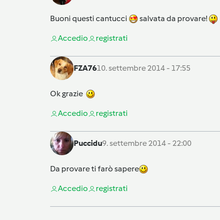
Buoni questi cantucci
salvata da provare!
Accedi
o
registrati
FZA76
10. settembre 2014 - 17:55
Ok grazie
Accedi
o
registrati
Puccidu
9. settembre 2014 - 22:00
Da provare ti farò sapere
Accedi
o
registrati