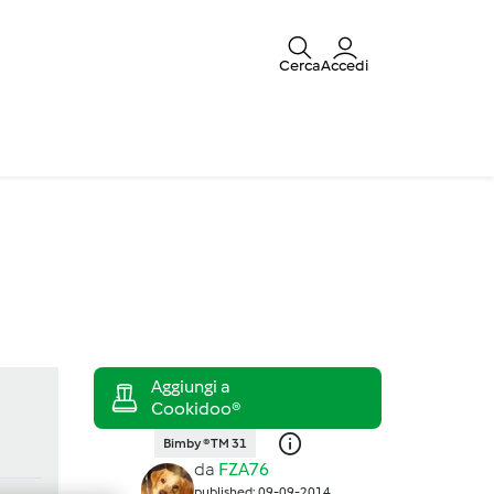
Cerca
Accedi
Bimby ® TM 31
da
FZA76
published: 09-09-2014