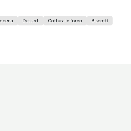
ocena
Dessert
Cottura in forno
Biscotti