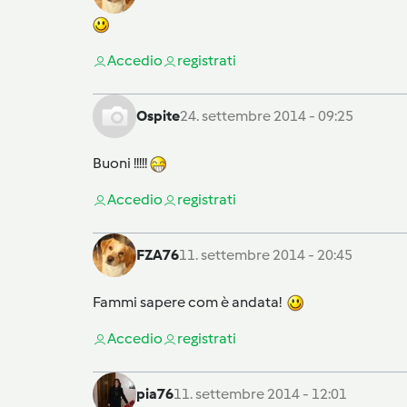
Accedi
o
registrati
Ospite
24. settembre 2014 - 09:25
Buoni !!!!!
Accedi
o
registrati
FZA76
11. settembre 2014 - 20:45
Fammi sapere com è andata!
Accedi
o
registrati
pia76
11. settembre 2014 - 12:01