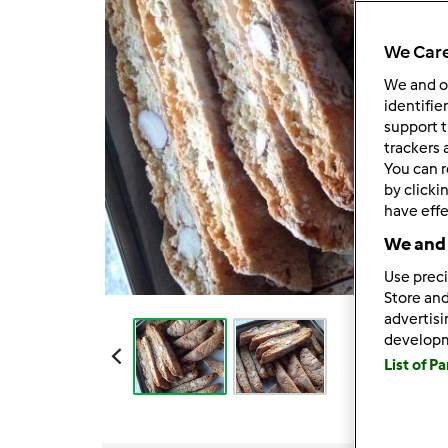
We Care
We and 
identifie
support t
trackers 
You can r
by clicki
have effe
We and 
Use preci
Store and
advertis
develop
List of P