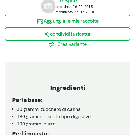
da
Ospite
published: 16-11-2015
modificata: 27-02-2018
Aggiungi alle mie raccolte
condividi la ricetta
Crea variante
Ingredienti
Per la base:
30
grammi
zucchero di canna
180
grammi
biscotti tipo digestive
100
grammi
burro
Per l'impasto: