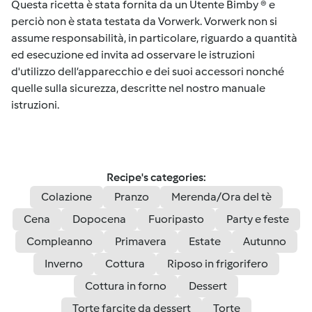
Questa ricetta è stata fornita da un Utente Bimby ® e
perciò non è stata testata da Vorwerk. Vorwerk non si
assume responsabilità, in particolare, riguardo a quantità
ed esecuzione ed invita ad osservare le istruzioni
d'utilizzo dell’apparecchio e dei suoi accessori nonché
quelle sulla sicurezza, descritte nel nostro manuale
istruzioni.
Recipe's categories:
Colazione
Pranzo
Merenda/Ora del tè
Cena
Dopocena
Fuoripasto
Party e feste
Compleanno
Primavera
Estate
Autunno
Inverno
Cottura
Riposo in frigorifero
Cottura in forno
Dessert
Torte farcite da dessert
Torte