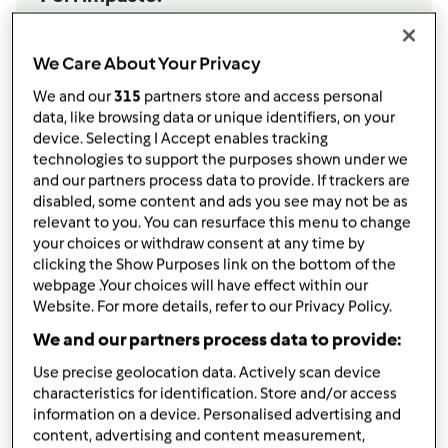
400
grammi
formaggio fresco tipo Philadelphia,
(io ho usato quello light)
We Care About Your Privacy
150
grammi
mascarpone
We and our
315
partners store and access personal
100
grammi
zucchero di canna
data, like browsing data or unique identifiers, on your
2
uova
device. Selecting I Accept enables tracking
1
bustina
vanillina
technologies to support the purposes shown under we
1
cucchiaino
succo di limone
and our partners process data to provide. If trackers are
Per farcire:
disabled, some content and ads you see may not be as
relevant to you. You can resurface this menu to change
150
grammi
mele
your choices or withdraw consent at any time by
2
cucchiai
farina
clicking the Show Purposes link on the bottom of the
50
grammi
zucchero semolato
webpage .Your choices will have effect within our
25
grammi
zucchero di canna
Website. For more details, refer to our Privacy Policy.
1
cucchiaino
cannella
We and our partners process data to provide:
60
grammi
gocce di cioccolato,
(opzionale)
Use precise geolocation data. Actively scan device
Aggiungi alla lista della spesa
characteristics for identification. Store and/or access
information on a device. Personalised advertising and
content, advertising and content measurement,