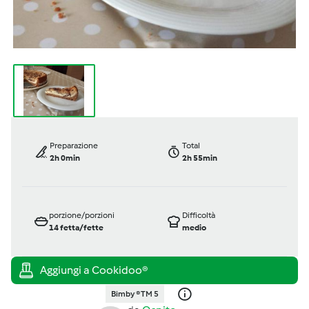
Preparazione
Total
2h 0min
2h 55min
porzione/porzioni
Difficoltà
14
fetta/fette
medio
Bimby ® TM 5