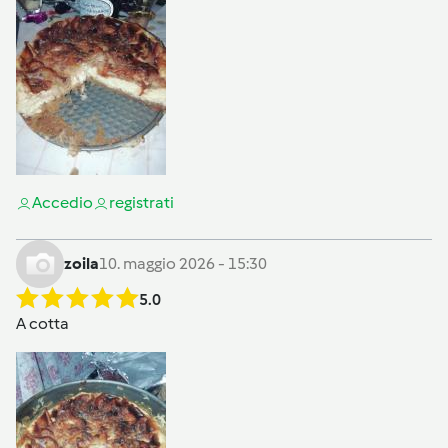
Accedi
o
registrati
zoila
10. maggio 2026 - 15:30
5.0
A cotta