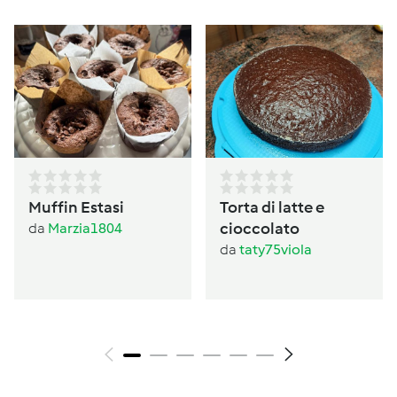
Muffin Estasi
Torta di latte e
cioccolato
da
Marzia1804
da
taty75viola