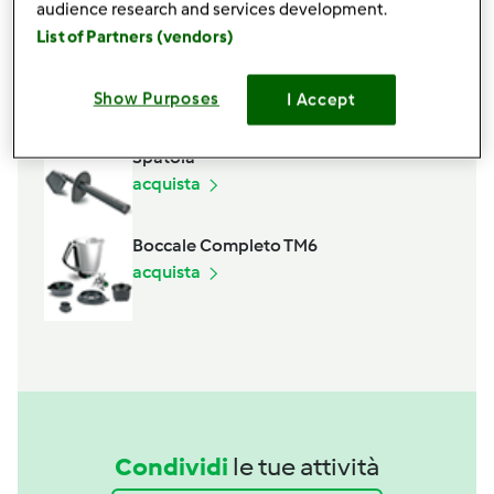
audience research and services development.
Accessori che ti serviranno
List of Partners (vendors)
Farfalla
acquista
Show Purposes
I Accept
Spatola
acquista
Boccale Completo TM6
acquista
Condividi
le tue attività