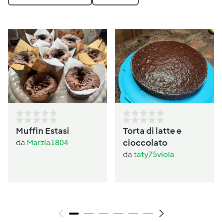
Muffin Estasi
Torta di latte e
cioccolato
da
Marzia1804
da
taty75viola