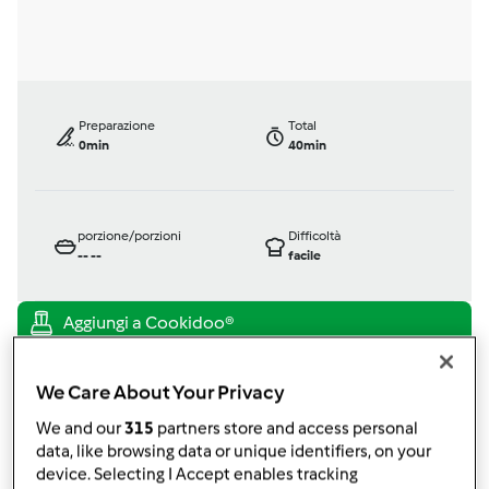
Preparazione
Total
0min
40min
porzione/porzioni
Difficoltà
--
--
facile
Testata ufficialmente
We Care About Your Privacy
Bimby ® TM 21
da
Team Bimby
We and our
315
partners store and access personal
published: 04-12-2002
data, like browsing data or unique identifiers, on your
modificata: 30-01-2018
device. Selecting I Accept enables tracking
Aggiungi alle mie raccolte