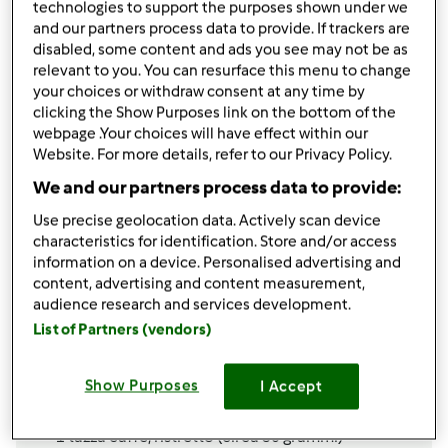
technologies to support the purposes shown under we
and our partners process data to provide. If trackers are
condividi la ricetta
disabled, some content and ads you see may not be as
relevant to you. You can resurface this menu to change
Crea variante
your choices or withdraw consent at any time by
clicking the Show Purposes link on the bottom of the
webpage .Your choices will have effect within our
Website. For more details, refer to our Privacy Policy.
We and our partners process data to provide:
Ingredienti
Use precise geolocation data. Actively scan device
characteristics for identification. Store and/or access
Ciambella al caffè
information on a device. Personalised advertising and
content, advertising and content measurement,
3
uova
audience research and services development.
50
grammi
zucchero di canna
List of Partners (vendors)
1
vasetto
yogurt naturale,
magro
1
bustina
lievito in polvere
Show Purposes
I Accept
100
grammi
farina
100
grammi
amido di mais (maizena)
1
tazza
caffè,
ristretto (circa 30 grammi)