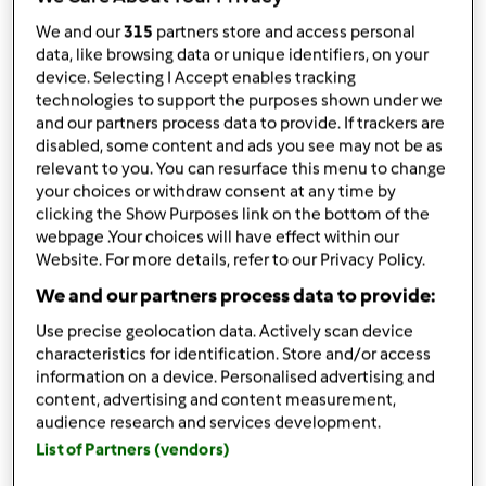
60
g
burro o magarina
1
limone bio,
la buccia
We and our
315
partners store and access personal
500
g
farina manitoba o farina 0
data, like browsing data or unique identifiers, on your
device. Selecting I Accept enables tracking
10
g
sale,
= 1 cucchiaino
technologies to support the purposes shown under we
1
bustina
vanillina
and our partners process data to provide. If trackers are
Per friggere:
disabled, some content and ads you see may not be as
relevant to you. You can resurface this menu to change
1
l
olio di arachidi
your choices or withdraw consent at any time by
q.b.
zucchero
clicking the Show Purposes link on the bottom of the
q.b.
crema di nocciole
webpage .Your choices will have effect within our
Per chi vuole usare la Pasta Madre:
Website. For more details, refer to our Privacy Policy.
We and our partners process data to provide:
50
g
zucchero
180
g
Pasta Madre (esubero)
Use precise geolocation data. Actively scan device
160
g
latte
characteristics for identification. Store and/or access
buccia di 1 limone Bio
information on a device. Personalised advertising and
content, advertising and content measurement,
320
g
manitoba o farina 0
audience research and services development.
10
g
sale
List of Partners (vendors)
1
bustina
vanillina