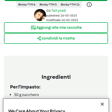
Bimby ® TM 6
Bimby ® TM 5
Bimby ® TM 31
da
fairysab
published: 16-03-2015
modificata: 16-02-2023
Aggiungi alle mie raccolte
condividi la ricetta
Ingredienti
Per l'impasto:
50
g
zucchero
15
g
lievito di birra
250
g
latte
We Care About Your Privacy