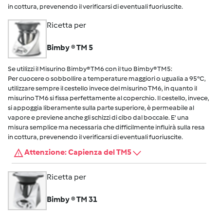
in cottura, prevenendo il verificarsi di eventuali fuoriuscite.
Ricetta per
Bimby ® TM 5
Se utilizzi il Misurino Bimby® TM6 con il tuo Bimby® TM5:
Per cuocere o sobbollire a temperature maggiori o ugualia a 95°C,
utilizzare sempre il cestello invece del misurino TM6, in quanto il
misurino TM6 si fissa perfettamente al coperchio. Il cestello, invece,
si appoggia liberamente sulla parte superiore, è permeabile al
vapore e previene anche gli schizzi di cibo dal boccale. E' una
misura semplice ma necessaria che difficilmente influirà sulla resa
in cottura, prevenendo il verificarsi di eventuali fuoriuscite.
Attenzione: Capienza del TM5
Ricetta per
Bimby ® TM 31