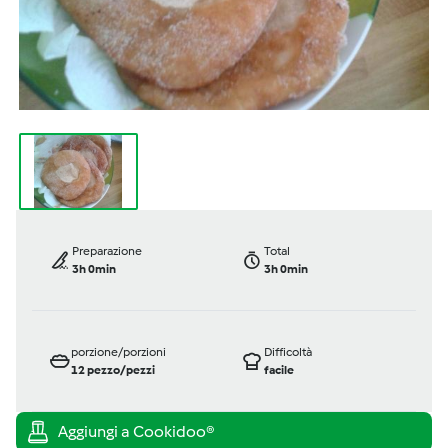
Preparazione
Total
3h 0min
3h 0min
porzione/porzioni
Difficoltà
12
pezzo/pezzi
facile