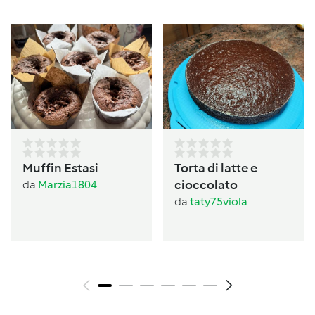
Muffin Estasi
Torta di latte e
cioccolato
da
Marzia1804
da
taty75viola