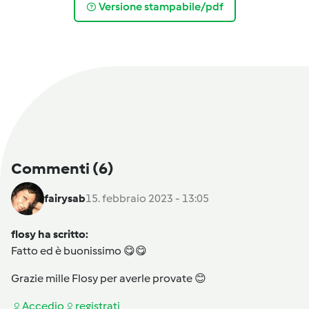
Versione stampabile/pdf
Commenti
(6)
fairysab
15. febbraio 2023 - 13:05
flosy ha scritto:
Fatto ed è buonissimo 😋😋
Grazie mille Flosy per averle provate 😊
Accedi
o
registrati