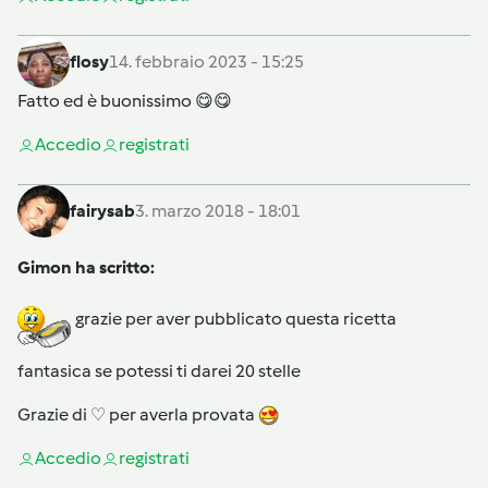
flosy
14. febbraio 2023 - 15:25
Fatto ed è buonissimo 😋😋
Accedi
o
registrati
fairysab
3. marzo 2018 - 18:01
Gimon ha scritto:
grazie per aver pubblicato questa ricetta
fantasica se potessi ti darei 20 stelle
Grazie di ♡ per averla provata
Accedi
o
registrati