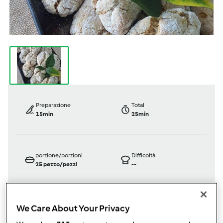
Preparazione
Total
15min
25min
porzione/porzioni
Difficoltà
25
pezzo/pezzi
--
We Care About Your Privacy
Bimby ® TM 6