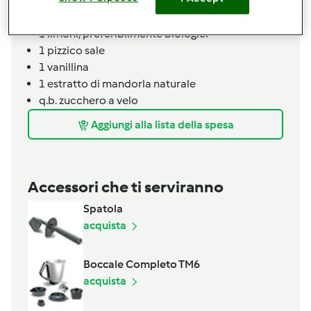
10
grammi
bicarbonato di sodio per uso
alimentare
1
limoni, preferibilmente biologici
1
pizzico
sale
1
vanillina
1
estratto di mandorla naturale
q.b.
zucchero a velo
Aggiungi alla lista della spesa
Accessori che ti serviranno
Spatola
acquista
Boccale Completo TM6
acquista