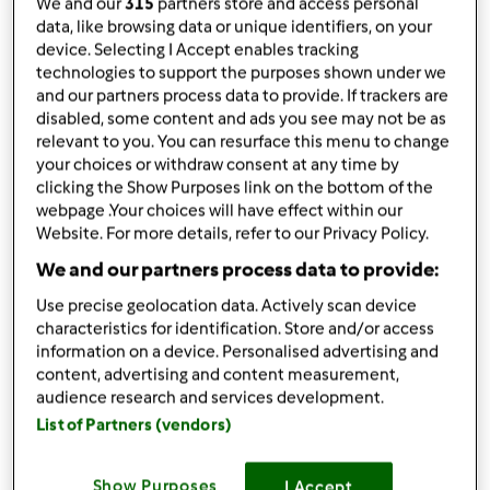
We and our
315
partners store and access personal
da
Francaluna
data, like browsing data or unique identifiers, on your
published: 19-11-2024
device. Selecting I Accept enables tracking
Aggiungi alle mie raccolte
technologies to support the purposes shown under we
and our partners process data to provide. If trackers are
condividi la ricetta
disabled, some content and ads you see may not be as
relevant to you. You can resurface this menu to change
Crea variante
your choices or withdraw consent at any time by
clicking the Show Purposes link on the bottom of the
webpage .Your choices will have effect within our
Website. For more details, refer to our Privacy Policy.
We and our partners process data to provide:
Ingredienti
Use precise geolocation data. Actively scan device
characteristics for identification. Store and/or access
Limoncini morbidi
information on a device. Personalised advertising and
content, advertising and content measurement,
200
grammi
mandorle
audience research and services development.
200
grammi
farina
List of Partners (vendors)
90
grammi
zucchero
2
uova
Show Purposes
I Accept