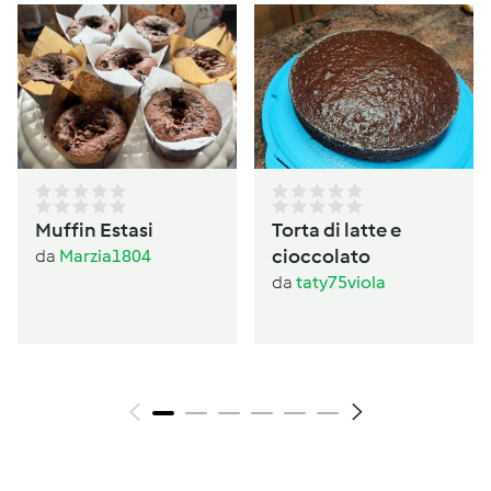
Muffin Estasi
Torta di latte e
cioccolato
da
Marzia1804
da
taty75viola