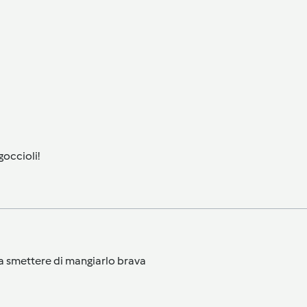
occioli!
a smettere di mangiarlo brava