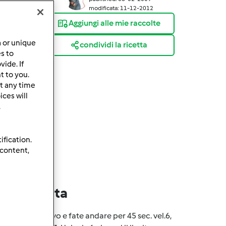
modificata: 11-12-2012
Aggiungi alle mie raccolte
a or unique
condividi la ricetta
es to
ide. If
t to you.
t any time
ces will
.
ification.
 content,
lla ricetta
poi latte e uovo e fate andare per 45 sec. vel.6,