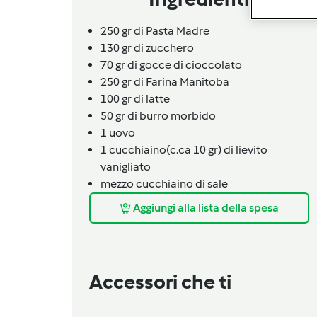
250 gr di Pasta Madre
130 gr di zucchero
70 gr di gocce di cioccolato
250 gr di Farina Manitoba
100 gr di latte
50 gr di burro morbido
1
uovo
1
cucchiaino
(c.ca 10 gr) di lievito
vanigliato
mezzo
cucchiaino
di sale
Aggiungi alla lista della spesa
Accessori che ti