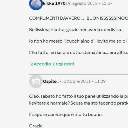
kikka 1970
19. agosto 2012 - 15:57
COMPLIMENTI DAVVERO.... BUONISSSSSSIMOOO
Bellissima ricetta, grazie per averla condivisa.
Io non ho messo il cucchiaino di lievito ma solo il
L'ho fatto ieri sera e cotto stamattina.... era altiss
Accedi
o
registrati
Ospite
17. ottobre 2011 - 11:09
Ciao, sabato ho fatto il tuo pane utilizzando la 
lievitare è normale? Scusa ma sto facendo prati
Il sapore comunque è molto buono.
Grazie.