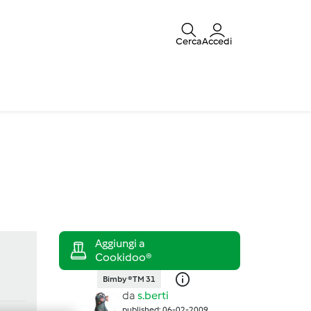
Cerca
Accedi
Bimby ® TM 31
da
s.berti
published: 06-02-2009