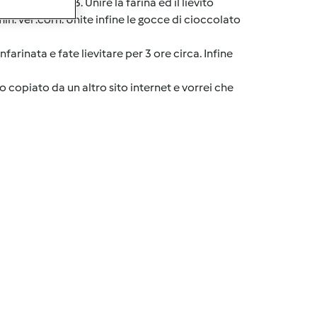
30 sec. a vel. 3. Unire la farina ed il lievito
min. vel :corn: Unite infine le gocce di cioccolato
farinata e fate lievitare per 3 ore circa. Infine
o copiato da un altro sito internet e vorrei che