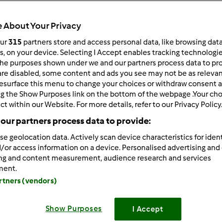
Total
0min
 About Your Privacy
our
315
partners store and access personal data, like browsing dat
rs, on your device. Selecting I Accept enables tracking technologi
he purposes shown under we and our partners process data to prov
porzione/porzioni
--
--
are disabled, some content and ads you see may not be as relevan
esurface this menu to change your choices or withdraw consent a
ng the Show Purposes link on the bottom of the webpage .Your choi
ct within our Website. For more details, refer to our Privacy Policy
Difficoltà
our partners process data to provide:
--
se geolocation data. Actively scan device characteristics for ident
/or access information on a device. Personalised advertising and
ing and content measurement, audience research and services
ment.
artners (vendors)
Preparazione de
Show Purposes
I Accept
Mescolato per 30 secondi burro e zucchero a vel. 6, unire 