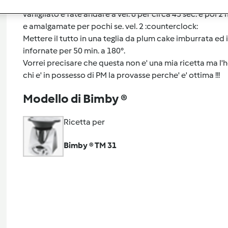
unite quindi il lievito madre e scioglietelo per circa 1min e 
vanigliato e fate andare a vel. 6 per circa 45 sec. e poi 2 
e amalgamate per pochi se. vel. 2 :counterclock:
Mettere il tutto in una teglia da plum cake imburrata ed in
infornate per 50 min. a 180°.
Vorrei precisare che questa non e' una mia ricetta ma l'h
chi e' in possesso di PM la provasse perche' e' ottima !!!
Modello di Bimby ®
Ricetta per
Bimby ® TM 31