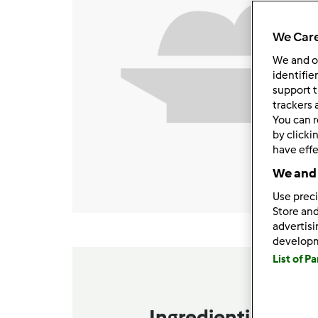
We Care
We and 
identifie
support t
trackers 
You can r
by clicki
have effe
We and 
Use preci
Store and
advertis
develop
List of P
Ingredienti