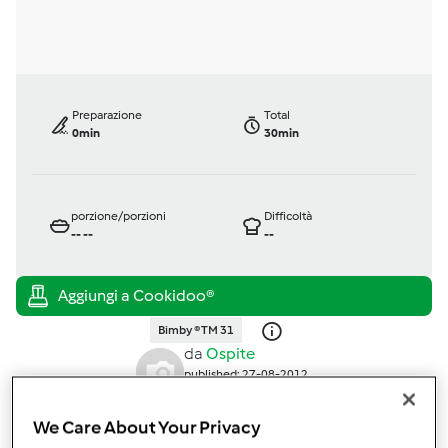
Preparazione
Total
0min
30min
porzione/porzioni
Difficoltà
--
--
--
Bimby ® TM 31
da
Ospite
published: 27-08-2012
modificata: 11-12-2012
Aggiungi alle mie raccolte
We Care About Your Privacy