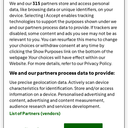
We and our
315
partners store and access personal
condividi la ricetta
data, like browsing data or unique identifiers, on your
device. Selecting I Accept enables tracking
technologies to support the purposes shown under we
and our partners process data to provide. If trackers are
disabled, some content and ads you see may not be as
relevant to you. You can resurface this menu to change
your choices or withdraw consent at any time by
Ingredienti
clicking the Show Purposes link on the bottom of the
webpage .Your choices will have effect within our
250
g
farina integrale
Website. For more details, refer to our Privacy Policy.
100
g
burro,
a pezzetti
1
uovo
We and our partners process data to provide:
65
g
miele
Use precise geolocation data. Actively scan device
1 cucchiaino lievito per dolci
characteristics for identification. Store and/or access
scorza di limone grattugiata ( facoltativa)
information on a device. Personalised advertising and
content, advertising and content measurement,
Aggiungi alla lista della spesa
audience research and services development.
List of Partners (vendors)
Accessori che ti serviranno