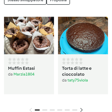
Muffin Estasi
Torta di latte e
cioccolato
da
Marzia1804
da
taty75viola