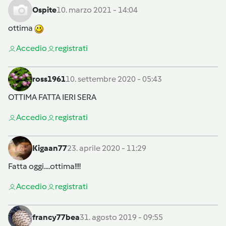
Ospite
10. marzo 2021 - 14:04
ottima
Accedi
o
registrati
ross1961
10. settembre 2020 - 05:43
OTTIMA FATTA IERI SERA
Accedi
o
registrati
Kigaan77
23. aprile 2020 - 11:29
Fatta oggi....ottima!!!!
Accedi
o
registrati
francy77bea
31. agosto 2019 - 09:55