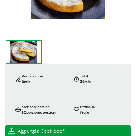
Preparazione
Total
0min
30min
porzione/porzioni
Difficoltà
12
porzione/porzioni
facile