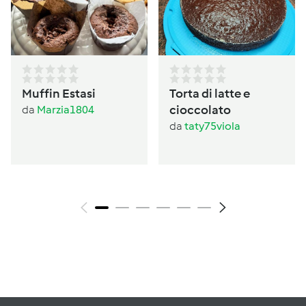
Muffin Estasi
Torta di latte e
cioccolato
da
Marzia1804
da
taty75viola