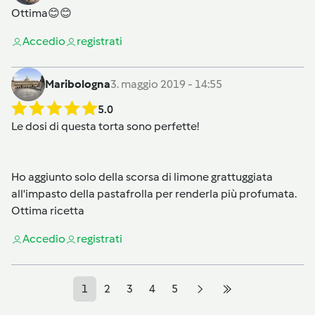
Ottima😊😊
Accedi
o
registrati
Maribologna
3. maggio 2019 - 14:55
5.0
Le dosi di questa torta sono perfette!
Ho aggiunto solo della scorsa di limone grattuggiata
all'impasto della pastafrolla per renderla più profumata.
Ottima ricetta
Accedi
o
registrati
1
2
3
4
5