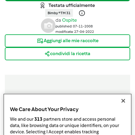
Testata ufficialmente
Bimby ® TM 31
da
Ospite
published: 07-11-2008
modificata: 27-04-2022
Aggiungi alle mie raccolte
condividi la ricetta
Ingredienti
We Care About Your Privacy
Impasto:
We and our
313
partners store and access personal
300
g
Farina Bianca 00
data, like browsing data or unique identifiers, on your
130
g
zucchero semolato
device. Selecting I Accept enables tracking