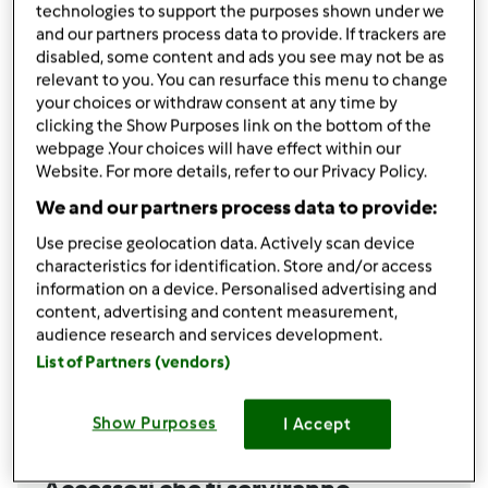
150
g
burro,
morbido a pezzetti
technologies to support the purposes shown under we
1
uovo,
intero
and our partners process data to provide. If trackers are
1
bustina
lievito per dolci
disabled, some content and ads you see may not be as
relevant to you. You can resurface this menu to change
Crema:
your choices or withdraw consent at any time by
1
limone,
solo la buccia
clicking the Show Purposes link on the bottom of the
webpage .Your choices will have effect within our
120
g
zucchero semolato
Website. For more details, refer to our Privacy Policy.
50
g
farina 0
500
g
latte fresco intero
We and our partners process data to provide:
2
uova,
intere
Use precise geolocation data. Actively scan device
1
bustina
vanillina
characteristics for identification. Store and/or access
Per decorare:
information on a device. Personalised advertising and
content, advertising and content measurement,
50
g
pinoli
audience research and services development.
20
g
zucchero a velo
List of Partners (vendors)
Aggiungi alla lista della spesa
Show Purposes
I Accept
Accessori che ti serviranno