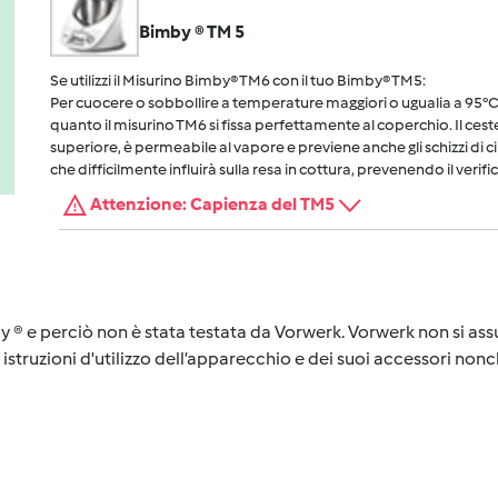
Bimby ® TM 5
Se utilizzi il Misurino Bimby® TM6 con il tuo Bimby® TM5:
Per cuocere o sobbollire a temperature maggiori o ugualia a 95°C, 
quanto il misurino TM6 si fissa perfettamente al coperchio. Il cest
superiore, è permeabile al vapore e previene anche gli schizzi di 
che difficilmente influirà sulla resa in cottura, prevenendo il verific
Attenzione: Capienza del TM5
y ® e perciò non è stata testata da Vorwerk. Vorwerk non si assu
istruzioni d'utilizzo dell’apparecchio e dei suoi accessori nonch