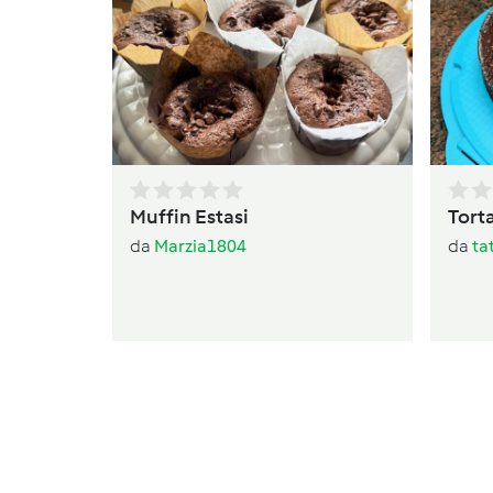
Muffin Estasi
Torta
da
Marzia1804
da
ta