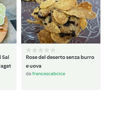
Torta
da
av
i Sal
Rose del deserto senza burro
Magat
e uova
da
francescabcice