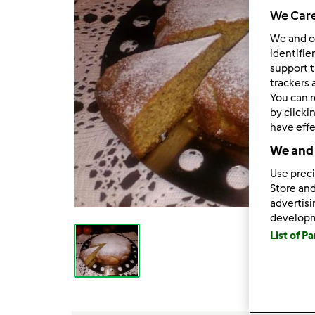
We Care
We and 
identifie
support t
trackers 
You can r
by clicki
have effe
We and 
Use preci
Store and
advertis
develop
List of P