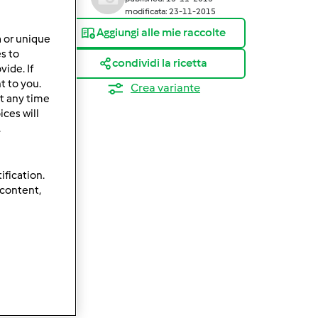
modificata: 23-11-2015
Aggiungi alle mie raccolte
a or unique
es to
condividi la ricetta
ide. If
t to you.
Crea variante
t any time
ces will
.
ification.
 content,