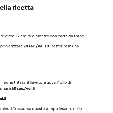
lla ricetta
ra di circa 22 cm. di diametro con carta da forno.
e polverizzare
20 sec./vel.10
Trasferire in una
one tritata, il lievito, le uova, l' olio di
gamare
30 sec./vel.5
el.5
5 minuti. Trascorso questo tempo inserire nella