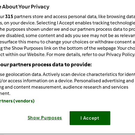
 About Your Privacy
Total
1h 0min
our
315
partners store and access personal data, like browsing dat
rs, on your device. Selecting I Accept enables tracking technologi
he purposes shown under we and our partners process data to prov
are disabled, some content and ads you see may not be as relevan
porzione/porzioni
esurface this menu to change your choices or withdraw consent a
8
porzione/porzioni
ng the Show Purposes link on the bottom of the webpage .Your choi
ct within our Website. For more details, refer to our Privacy Policy
our partners process data to provide:
Difficoltà
se geolocation data. Actively scan device characteristics for ident
facile
/or access information on a device. Personalised advertising and
ing and content measurement, audience research and services
ment.
artners (vendors)
Show Purposes
I Accept