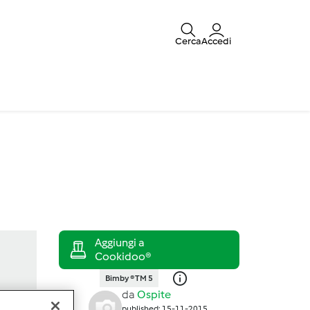
Cerca
Accedi
Bimby ® TM 5
da
Ospite
published: 15-11-2015