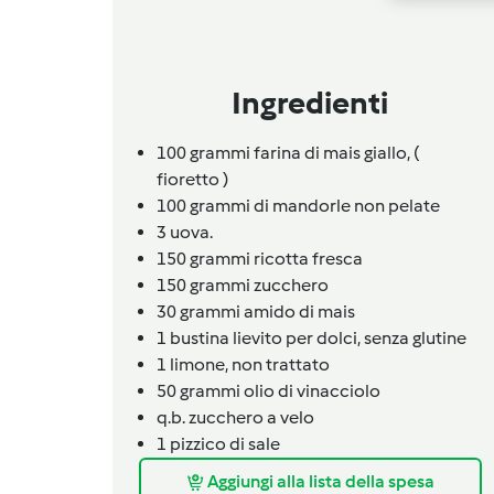
Ingredienti
100
grammi
farina di mais giallo,
(
fioretto )
100
grammi
di mandorle non pelate
3
uova.
150
grammi
ricotta fresca
150
grammi
zucchero
30
grammi
amido di mais
1
bustina
lievito per dolci,
senza glutine
1
limone,
non trattato
50
grammi
olio di vinacciolo
q.b.
zucchero a velo
1
pizzico
di sale
Aggiungi alla lista della spesa