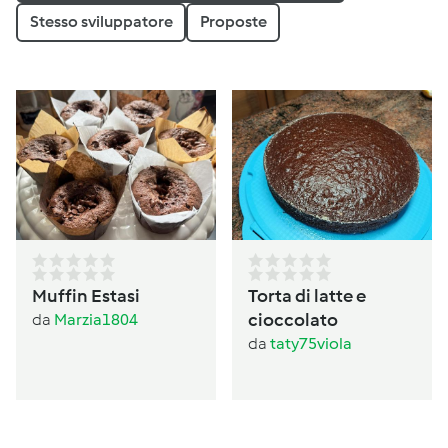
Stesso sviluppatore
Proposte
Muffin Estasi
Torta di latte e
cioccolato
da
Marzia1804
da
taty75viola