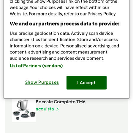
clicking the Show Purposes link on the bottom of the
120
grammi
zucchero
webpage .Your choices will have effect within our
1
bustina
lievito per dolci
Website. For more details, refer to our Privacy Policy.
1
pizzico
sale
We and our partners process data to provide:
2
cucchiai
zucchero
frutta assortita a piacere,
(scolata se succosa)
Use precise geolocation data. Actively scan device
characteristics for identification. Store and/or access
Aggiungi alla lista della spesa
information on a device. Personalised advertising and
content, advertising and content measurement,
audience research and services development.
List of Partners (vendors)
Accessori che ti serviranno
Spatola
Show Purposes
I Accept
acquista
Boccale Completo TM6
acquista