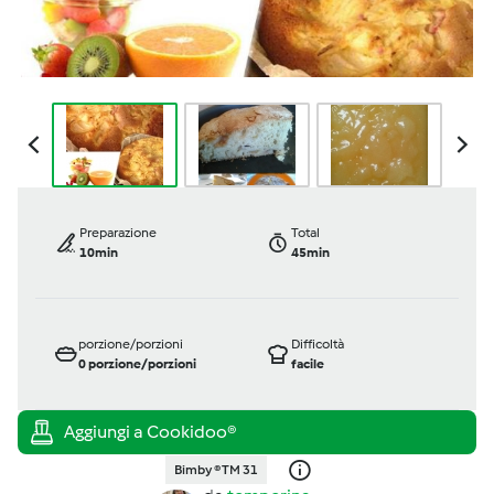
Preparazione
Total
10min
45min
porzione/porzioni
Difficoltà
0
porzione/porzioni
facile
Bimby ® TM 31