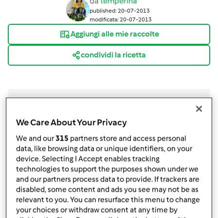
da
temperina
published: 20-07-2013
modificata: 20-07-2013
Aggiungi alle mie raccolte
condividi la ricetta
We Care About Your Privacy
Ingredienti
We and our
315
partners store and access personal
per una tortiera da 26 cm
data, like browsing data or unique identifiers, on your
device. Selecting I Accept enables tracking
270
grammi
farina 00
technologies to support the purposes shown under we
100
grammi
olio di semi di girasole
and our partners process data to provide. If trackers are
150
grammi
succo di frutta oppure acqua,
gusto
disabled, some content and ads you see may not be as
a piacere
relevant to you. You can resurface this menu to change
your choices or withdraw consent at any time by
2
uova grandi