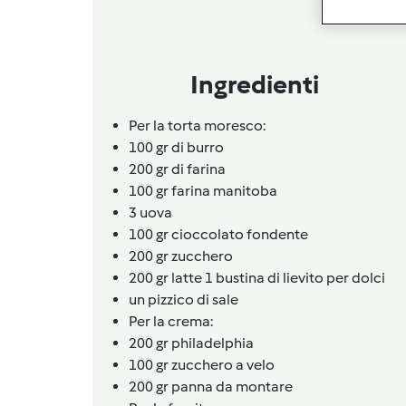
Ingredienti
Per la torta moresco:
100 gr di burro
200 gr di farina
100 gr farina manitoba
3
uova
100 gr cioccolato fondente
200 gr zucchero
200 gr latte 1
bustina
di lievito per dolci
un
pizzico
di sale
Per la crema:
200 gr philadelphia
100 gr zucchero a velo
200 gr panna da montare