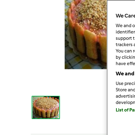
We Care
We and 
identifie
support t
trackers 
You can r
by clicki
have effe
We and 
Use preci
Store and
advertis
develop
List of P