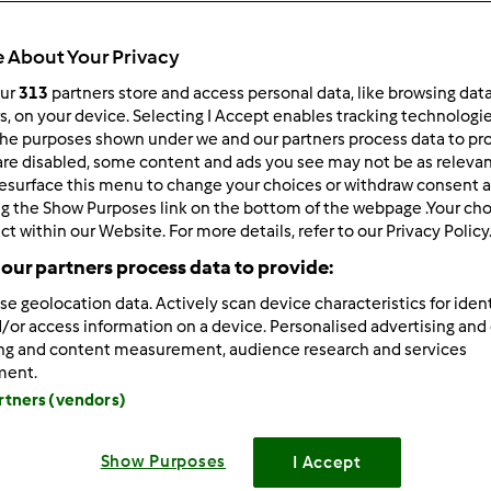
Total
0min
 About Your Privacy
our
313
partners store and access personal data, like browsing dat
rs, on your device. Selecting I Accept enables tracking technologi
he purposes shown under we and our partners process data to prov
porzione/porzioni
--
--
are disabled, some content and ads you see may not be as relevan
esurface this menu to change your choices or withdraw consent a
ng the Show Purposes link on the bottom of the webpage .Your choi
ct within our Website. For more details, refer to our Privacy Policy
Difficoltà
our partners process data to provide:
--
se geolocation data. Actively scan device characteristics for ident
/or access information on a device. Personalised advertising and
ing and content measurement, audience research and services
ment.
artners (vendors)
Show Purposes
I Accept