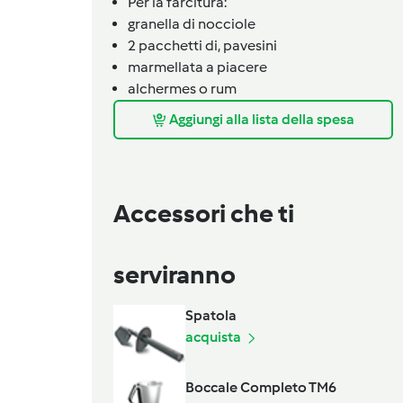
Per la farcitura:
granella di nocciole
2
pacchetti
di,
pavesini
marmellata a piacere
alchermes o rum
Aggiungi alla lista della spesa
Accessori che ti
serviranno
Spatola
acquista
Boccale Completo TM6