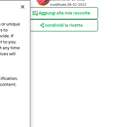
modificata: 08-01-2013
Aggiungi alle mie raccolte
a or unique
condividi la ricetta
es to
ide. If
t to you.
t any time
ces will
.
ification.
 content,