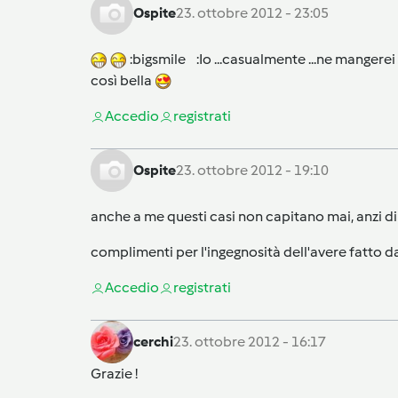
Ospite
23. ottobre 2012 - 23:05
:bigsmile :Io ...casualmente ...ne mangerei
così bella
Accedi
o
registrati
Ospite
23. ottobre 2012 - 19:10
anche a me questi casi non capitano mai, anzi di
complimenti per l'ingegnosità dell'avere fatto da
Accedi
o
registrati
cerchi
23. ottobre 2012 - 16:17
Grazie !