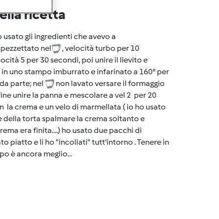
lla ricetta
 usato gli ingredienti che avevo a
 spezzettato nel
, velocità turbo per 10
elocità 5 per 30 secondi, poi unire il lievito e
 in uno stampo imburrato e infarinato a 160° per
da parte; nel
non lavato versare il formaggio
fine unire la panna e mescolare a vel 2 per 20
con la crema e un velo di marmellata ( io ho usato
re della torta spalmare la crema soltanto e
rema era finita....) ho usato due pacchi di
piatto e li ho "incollati" tutt'intorno . Tenere in
opo è ancora meglio...