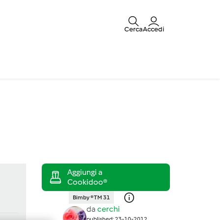
Cerca
Accedi
Bimby ® TM 31
da
cerchi
published: 23-10-2012