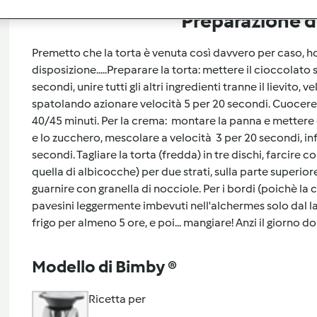
Preparazione de
Premetto che la torta è venuta così davvero per caso, ho
disposizione.....Preparare la torta: mettere il cioccolato
secondi, unire tutti gli altri ingredienti tranne il lievito, v
spatolando azionare velocità 5 per 20 secondi. Cuocere
40/45 minuti. Per la crema: montare la panna e mettere 
e lo zucchero, mescolare a velocità 3 per 20 secondi, in
secondi. Tagliare la torta (fredda) in tre dischi, farcire 
quella di albicocche) per due strati, sulla parte superio
guarnire con granella di nocciole. Per i bordi (poichè la c
pavesini leggermente imbevuti nell'alchermes solo dal lato 
frigo per almeno 5 ore, e poi... mangiare! Anzi il giorno d
Modello di Bimby ®
Ricetta per