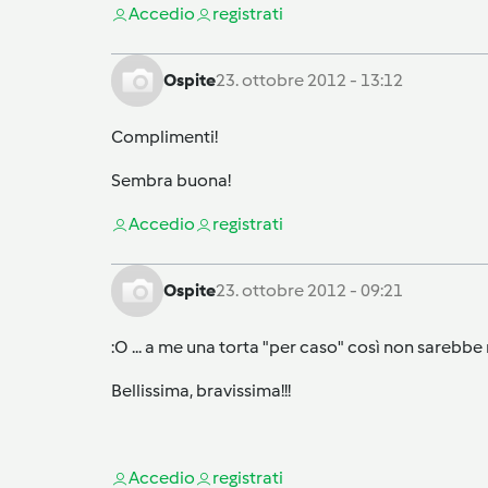
Accedi
o
registrati
Ospite
23. ottobre 2012 - 13:12
Complimenti!
Sembra buona!
Accedi
o
registrati
Ospite
23. ottobre 2012 - 09:21
:O ... a me una torta "per caso" così non sarebbe 
Bellissima, bravissima!!!
Accedi
o
registrati