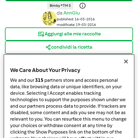
Bimby ® TM 5
da
AnnGiu
published: 16-03-2016
modificata: 19-03-2016
Aggiungi alle mie raccolte
condividi la ricetta
Crea variante
We Care About Your Privacy
We and our
315
partners store and access personal
data, like browsing data or unique identifiers, on your
device. Selecting I Accept enables tracking
technologies to support the purposes shown under we
Ingredienti
and our partners process data to provide. If trackers are
disabled, some content and ads you see may not be as
Per la base: 1 dose di pasta al vino bimby
relevant to you. You can resurface this menu to change
your choices or withdraw consent at any time by
(ricetta base)
clicking the Show Purposes link on the bottom of the
100
grammi
vino bianco secco,
(sostituibile con