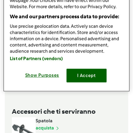
webpage .Your choices will have effect within our
acqua)
Website. For more details, refer to our Privacy Policy.
80
grammi
olio evo
We and our partners process data to provide:
300
grammi
Farina Integrale Bio
Use precise geolocation data. Actively scan device
Per il ripieno
characteristics for identification. Store and/or access
4
porri medi
information on a device. Personalised advertising and
content, advertising and content measurement,
5
patate medie
audience research and services development.
50
grammi
curcuma fresca,
pesata con la buccia
List of Partners (vendors)
1
peperone piccolo,
(opzionale, ne avevo uno in
frigo e l&amp;amp;#039;ho messo)
40
grammi
olio evo
Show Purposes
I Accept
Aggiungi alla lista della spesa
Accessori che ti serviranno
Spatola
acquista