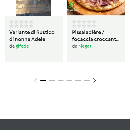
Variante di Rustico
Pissaladière /
di nonna Adele
focaccia croccante
provenzale alle
da
gifede
da
Magat
cipolle