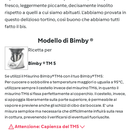
fresco, leggermente piccante, decisamente insolito
rispetto a quelli a cui siamo abituati. L'abbiamo provata in
questo delizioso tortino, così buono che abbiamo tutti
fatto il bis.
Modello di Bimby ®
Ricetta per
Bimby ® TM 5
Se utilizzi il Misurino Bimby® TM6 con il tuo Bimby® TM5:
Per cuocere o sobbollire a temperature maggiori o ugualia a 95°C,
utilizzare sempre il cestello invece del misurino TM6, in quanto il
misurino TM6 si fissa perfettamente al coperchio. Il cestello, invece,
si appoggia liberamente sulla parte superiore, è permeabile al
vapore e previene anche gli schizzi di cibo dal boccale. E' una
misura semplice ma necessaria che difficilmente influirà sulla resa
in cottura, prevenendo il verificarsi di eventuali fuoriuscite.
Attenzione: Capienza del TM5