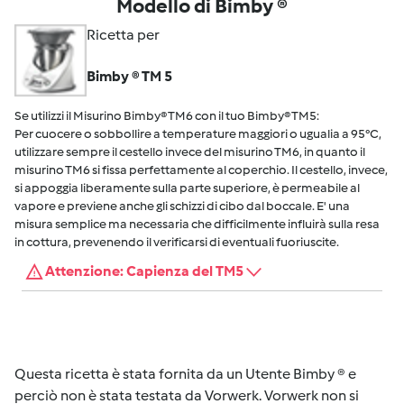
Modello di Bimby ®
Ricetta per
Bimby ® TM 5
Se utilizzi il Misurino Bimby® TM6 con il tuo Bimby® TM5:
Per cuocere o sobbollire a temperature maggiori o ugualia a 95°C,
utilizzare sempre il cestello invece del misurino TM6, in quanto il
misurino TM6 si fissa perfettamente al coperchio. Il cestello, invece,
si appoggia liberamente sulla parte superiore, è permeabile al
vapore e previene anche gli schizzi di cibo dal boccale. E' una
misura semplice ma necessaria che difficilmente influirà sulla resa
in cottura, prevenendo il verificarsi di eventuali fuoriuscite.
Attenzione: Capienza del TM5
Questa ricetta è stata fornita da un Utente Bimby ® e
perciò non è stata testata da Vorwerk. Vorwerk non si