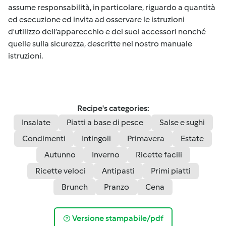
assume responsabilità, in particolare, riguardo a quantità
ed esecuzione ed invita ad osservare le istruzioni
d'utilizzo dell’apparecchio e dei suoi accessori nonché
quelle sulla sicurezza, descritte nel nostro manuale
istruzioni.
Recipe's categories:
Insalate
Piatti a base di pesce
Salse e sughi
Condimenti
Intingoli
Primavera
Estate
Autunno
Inverno
Ricette facili
Ricette veloci
Antipasti
Primi piatti
Brunch
Pranzo
Cena
Versione stampabile/pdf