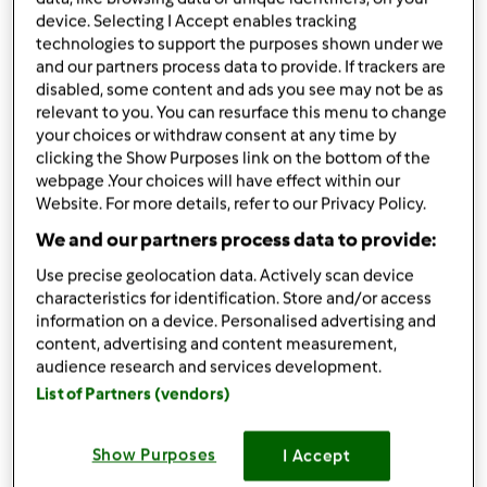
da
Ospite
device. Selecting I Accept enables tracking
published: 05-10-2014
technologies to support the purposes shown under we
modificata: 05-10-2014
and our partners process data to provide. If trackers are
Aggiungi alle mie raccolte
disabled, some content and ads you see may not be as
relevant to you. You can resurface this menu to change
condividi la ricetta
your choices or withdraw consent at any time by
clicking the Show Purposes link on the bottom of the
Crea variante
webpage .Your choices will have effect within our
Website. For more details, refer to our Privacy Policy.
We and our partners process data to provide:
Use precise geolocation data. Actively scan device
characteristics for identification. Store and/or access
Ingredienti
information on a device. Personalised advertising and
content, advertising and content measurement,
Prezzemolo
audience research and services development.
50
g
prezzemolo
List of Partners (vendors)
50
g
basilico
25
g
parmigiano
Show Purposes
I Accept
25
g
olio