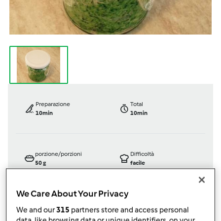
Preparazione
Total
10min
10min
porzione/porzioni
Difficoltà
50
g
facile
We Care About Your Privacy
We and our
315
partners store and access personal
Bimby ® TM 5
data, like browsing data or unique identifiers, on your