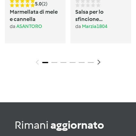
5.0
(2)
Marmellata di mele
Salsa per lo
e cannella
sfincione
palermitano
da
ASANTORO
da
Marzia1804
Rimani
aggiornato