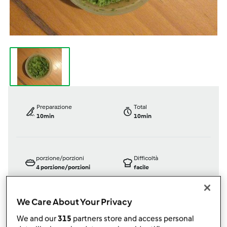
Preparazione
Total
10min
10min
porzione/porzioni
Difficoltà
4
porzione/porzioni
facile
We Care About Your Privacy
Bimby ® TM 5
We and our
315
partners store and access personal