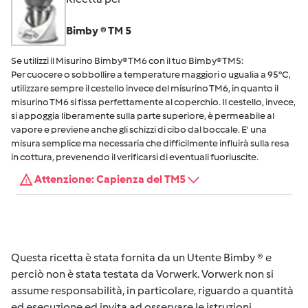
Bimby ® TM 5
Se utilizzi il Misurino Bimby® TM6 con il tuo Bimby® TM5:
Per cuocere o sobbollire a temperature maggiori o ugualia a 95°C,
utilizzare sempre il cestello invece del misurino TM6, in quanto il
misurino TM6 si fissa perfettamente al coperchio. Il cestello, invece,
si appoggia liberamente sulla parte superiore, è permeabile al
vapore e previene anche gli schizzi di cibo dal boccale. E' una
misura semplice ma necessaria che difficilmente influirà sulla resa
in cottura, prevenendo il verificarsi di eventuali fuoriuscite.
Attenzione: Capienza del TM5
Questa ricetta è stata fornita da un Utente Bimby ® e
perciò non è stata testata da Vorwerk. Vorwerk non si
assume responsabilità, in particolare, riguardo a quantità
ed esecuzione ed invita ad osservare le istruzioni