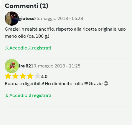
Commenti
(2)
giotess
25. maggio 2018 - 05:34
Grazie! In realtà anch’io, rispetto alla ricetta originale, uso
meno olio (ca. 100 g.)
Accedi
o
registrati
Ire 82
19. maggio 2018 - 11:25
4.0
Buona e digeribile! Ho diminuito l’olio !!!! Grazie 😊
Accedi
o
registrati