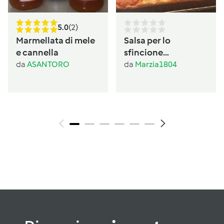
5.0
(2)
Marmellata di mele
Salsa per lo
e cannella
sfincione
palermitano
da
ASANTORO
da
Marzia1804