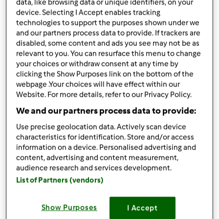
da
giotess
data, like browsing data or unique identifiers, on your
published: 25-06-2017
device. Selecting I Accept enables tracking
modificata: 25-06-2017
technologies to support the purposes shown under we
and our partners process data to provide. If trackers are
Aggiungi alle mie raccolte
disabled, some content and ads you see may not be as
relevant to you. You can resurface this menu to change
condividi la ricetta
your choices or withdraw consent at any time by
Crea variante
clicking the Show Purposes link on the bottom of the
webpage .Your choices will have effect within our
Website. For more details, refer to our Privacy Policy.
We and our partners process data to provide:
Use precise geolocation data. Actively scan device
characteristics for identification. Store and/or access
Ingredienti
information on a device. Personalised advertising and
content, advertising and content measurement,
Salsa al sedano
audience research and services development.
50
grammi
foglie di sedano
List of Partners (vendors)
110
grammi
mandorle pelate
150
grammi
olio evo
Show Purposes
I Accept
20
grammi
succo di limone