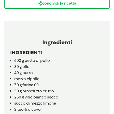
condividi la ricetta
Ingredienti
INGREDIENTI
600
g
petto di pollo
30
g
olio
40
g
burro
mezza cipolla
30
g
farina 00
50
g
prosciutto crudo
250
g
vino bianco secco
succo di mezzo limone
2
tuorli d'uovo