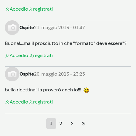
Accedi
o
registrati
Ospite
21. maggio 2013 - 01:47
Buona!....ma il prosciutto in che "formato" deve essere"?
Accedi
o
registrati
Ospite
20. maggio 2013 - 23:25
bella ricettina!! la proverò anch io!!!
Accedi
o
registrati
1
2