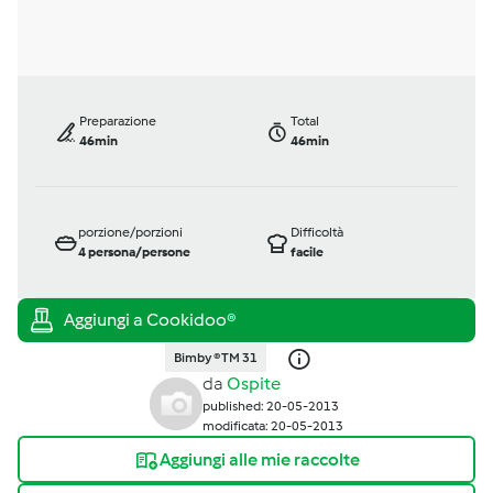
Preparazione
Total
46min
46min
porzione/porzioni
Difficoltà
4
persona/persone
facile
Bimby ® TM 31
da
Ospite
published: 20-05-2013
modificata: 20-05-2013
Aggiungi alle mie raccolte