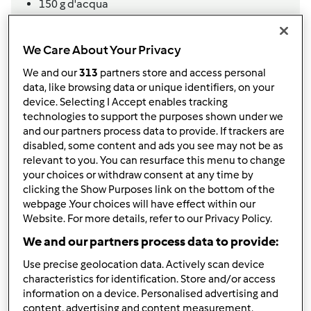
150
g
d'acqua
ciuffo di prezzemolo
Sale e pepe qb
We Care About Your Privacy
Aggiungi alla lista della spesa
We and our
313
partners store and access personal
data, like browsing data or unique identifiers, on your
device. Selecting I Accept enables tracking
technologies to support the purposes shown under we
Accessori che ti serviranno
and our partners process data to provide. If trackers are
Cestello
disabled, some content and ads you see may not be as
relevant to you. You can resurface this menu to change
acquista
your choices or withdraw consent at any time by
clicking the Show Purposes link on the bottom of the
Spatola
webpage .Your choices will have effect within our
acquista
Website. For more details, refer to our Privacy Policy.
We and our partners process data to provide:
Boccale Completo TM6
Use precise geolocation data. Actively scan device
acquista
characteristics for identification. Store and/or access
information on a device. Personalised advertising and
content, advertising and content measurement,