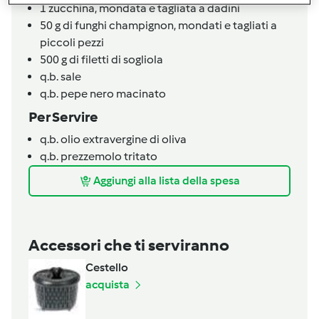
1
zucchina,
mondata e tagliata a dadini
50
g
di funghi champignon,
mondati e tagliati a
piccoli pezzi
500
g
di filetti di sogliola
q.b.
sale
q.b.
pepe nero macinato
Per Servire
q.b.
olio extravergine di oliva
q.b.
prezzemolo tritato
Aggiungi alla lista della spesa
Accessori che ti serviranno
Cestello
acquista