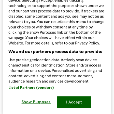
device. Selecting I Accept enables tracking
Bimby ® TM 31
technologies to support the purposes shown under we
da
Team Bimby
and our partners process data to provide. If trackers are
published: 28-05-2012
disabled, some content and ads you see may not be as
modificata: 13-10-2022
relevant to you. You can resurface this menu to change
Aggiungi alle mie raccolte
your choices or withdraw consent at any time by
clicking the Show Purposes link on the bottom of the
condividi la ricetta
webpage .Your choices will have effect within our
Website. For more details, refer to our Privacy Policy.
We and our partners process data to provide:
Use precise geolocation data. Actively scan device
characteristics for identification. Store and/or access
information on a device. Personalised advertising and
Ingredienti
content, advertising and content measurement,
audience research and services development.
Turbanti di sogliola
List of Partners (vendors)
1
spicchio di aglio
q.b.
prezzemolo tritato
Show Purposes
I Accept
300
g
di acqua
200
g
di vino bianco