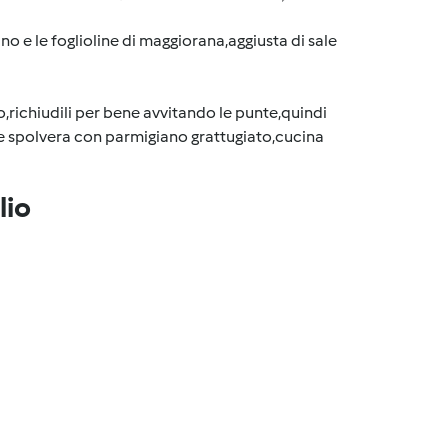
iano e le foglioline di maggiorana,aggiusta di sale
o,richiudili per bene avvitando le punte,quindi
o e spolvera con parmigiano grattugiato,cucina
lio