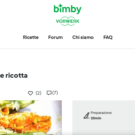
Ricette
Forum
Chi siamo
FAQ
 e ricotta
(7)
(2)
Preparazione
20min