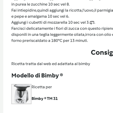
in purea le zucchine 10 sec vel 8.
Fai intiepidire,quindi aggiungi la ricotta,l’uovo,il parmig
e pepe e amalgama 10 sec vel 6.
Aggiungi i cubetti di mozzarella 10 sec vel 3
.
Farcisci delicatamente i fiori di zucca con questo ripien
disponili in una teglia leggermente oliata,irrora con oli
forno preriscaldato a 180°C per 13 minuti.
Consig
Ricetta tratta dal web ed adattata al bimby
Modello di Bimby ®
Ricetta per
Bimby ® TM 31