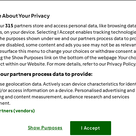
Total
33min
 About Your Privacy
our
315
partners store and access personal data, like browsing dat
rs, on your device. Selecting I Accept enables tracking technologi
he purposes shown under we and our partners process data to prov
porzione/porzioni
4
porzione/porzioni
are disabled, some content and ads you see may not be as relevan
esurface this menu to change your choices or withdraw consent a
ng the Show Purposes link on the bottom of the webpage .Your choi
ct within our Website. For more details, refer to our Privacy Policy
Difficoltà
our partners process data to provide:
facile
se geolocation data. Actively scan device characteristics for ident
/or access information on a device. Personalised advertising and
ing and content measurement, audience research and services
ment.
artners (vendors)
Show Purposes
I Accept