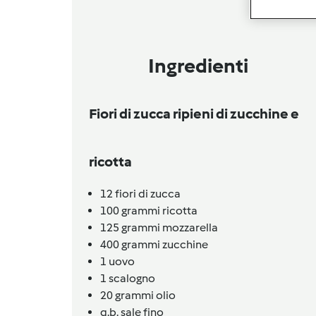
Ingredienti
Fiori di zucca ripieni di zucchine e
ricotta
12
fiori di zucca
100
grammi
ricotta
125
grammi
mozzarella
400
grammi
zucchine
1
uovo
1
scalogno
20
grammi
olio
q.b.
sale fino