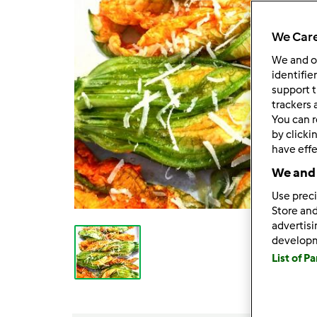
We Care
We and 
identifie
support t
trackers 
You can r
by clicki
have effe
We and 
Use preci
Store and
advertis
develop
List of P