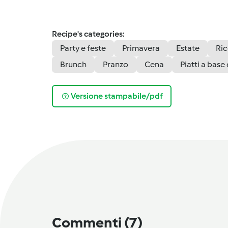
Recipe's categories:
Party e feste
Primavera
Estate
Ric
Brunch
Pranzo
Cena
Piatti a base
Versione stampabile/pdf
Commenti
(7)