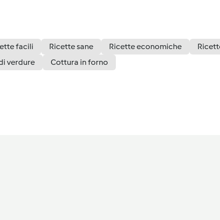
ette facili
Ricette sane
Ricette economiche
Ricett
 di verdure
Cottura in forno