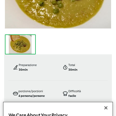
Preparazione
Total
30min
30min
porzione/porzioni
Difficoltà
4
persona/persone
facile
We Care About Your Privacy