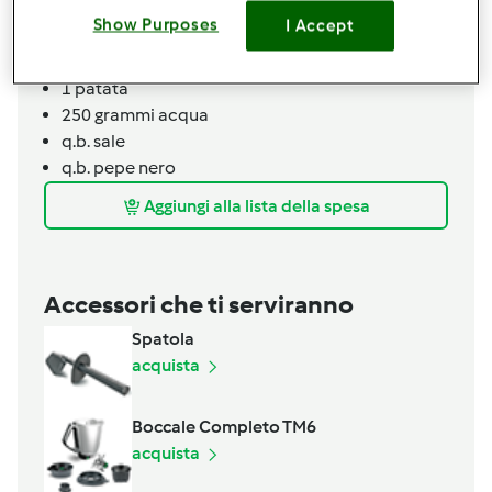
2
carote
Show Purposes
I Accept
200
grammi
piselli surgelati
250
grammi
funghi misti
1
patata
250
grammi
acqua
q.b.
sale
q.b.
pepe nero
Aggiungi alla lista della spesa
Accessori che ti serviranno
Spatola
acquista
Boccale Completo TM6
acquista