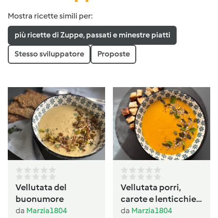
Mostra ricette simili per:
più ricette di Zuppe, passati e minestre piatti
Stesso sviluppatore
Proposte
Vellutata del
Vellutata porri,
buonumore
carote e lenticchie
al profumo di
da
Marzia1804
da
Marzia1804