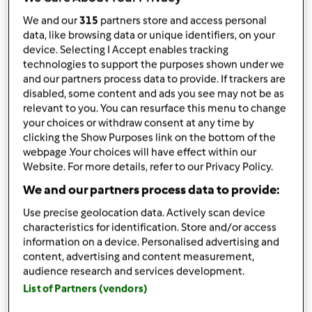
Bimby ® TM 5
We and our
315
partners store and access personal
da
Ospite
data, like browsing data or unique identifiers, on your
published: 16-10-2019
device. Selecting I Accept enables tracking
technologies to support the purposes shown under we
Aggiungi alle mie raccolte
and our partners process data to provide. If trackers are
disabled, some content and ads you see may not be as
condividi la ricetta
relevant to you. You can resurface this menu to change
Crea variante
your choices or withdraw consent at any time by
clicking the Show Purposes link on the bottom of the
webpage .Your choices will have effect within our
Website. For more details, refer to our Privacy Policy.
We and our partners process data to provide:
Use precise geolocation data. Actively scan device
Ingredienti
characteristics for identification. Store and/or access
information on a device. Personalised advertising and
VELLUTATA AL PROFUMO DI BOSCO
content, advertising and content measurement,
audience research and services development.
(contest funghi)
List of Partners (vendors)
1
cipolla bianca