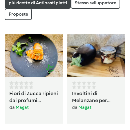
più ricette di Antipasti piatti
Stesso sviluppatore
Proposte
Fiori di Zucca ripieni
Involtini di
dai profumi
Melanzane per
Ogliastrini
antipasto /conserva
da
Magat
da
Magat
per l’inverno