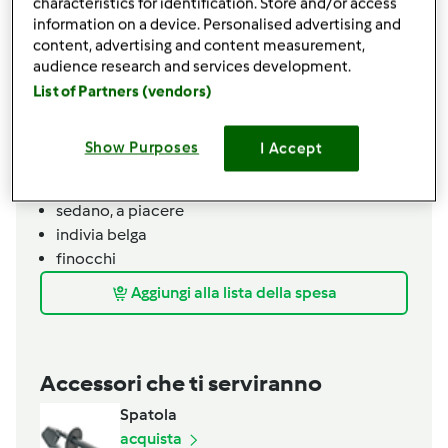
q.b.
sale
characteristics for identification. Store and/or access
information on a device. Personalised advertising and
q.b.
pepe nero
content, advertising and content measurement,
Verdure fresche:
audience research and services development.
2
carote
List of Partners (vendors)
2
zucchine
10
ravanelli
Show Purposes
I Accept
1
peperone rosso
1
peperone giallo
sedano,
a piacere
indivia belga
finocchi
Aggiungi alla lista della spesa
Accessori che ti serviranno
Spatola
acquista