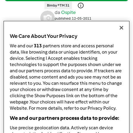
Bimby ® TM 31
da
Ospite
published: 12-05-2011
modificata: 09-02-2018
Aggiungi alle mie raccolte
We Care About Your Privacy
condividi la ricetta
We and our
313
partners store and access personal
data, like browsing data or unique identifiers, on your
device. Selecting I Accept enables tracking
technologies to support the purposes shown under we
and our partners process data to provide. If trackers are
disabled, some content and ads you see may not be as
relevant to you. You can resurface this menu to change
your choices or withdraw consent at any time by
Ingredienti
clicking the Show Purposes link on the bottom of the
webpage .Your choices will have effect within our
Per la salsa alla menta:
Website. For more details, refer to our Privacy Policy.
25
g
menta fresca,
in foglia, lavata
We and our partners process data to provide:
20
g
pinoli
200 ml
olio extravergine di oliva
Use precise geolocation data. Actively scan device