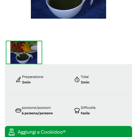
Preparazione
Total
2min
2min
porzione/porzioni
Difficoltà
6
persona/persone
facile