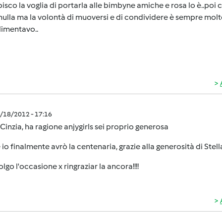
isco la voglia di portarla alle bimbyne amiche e rosa lo è..po
nulla ma la volontà di muoversi e di condividere è sempre molto 
imentavo..
2/18/2012 - 17:16
Cinzia, ha ragione anjygirls sei proprio generosa
io finalmente avrò la centenaria, grazie alla generosità di Stell
olgo l'occasione x ringraziar la ancora!!!!