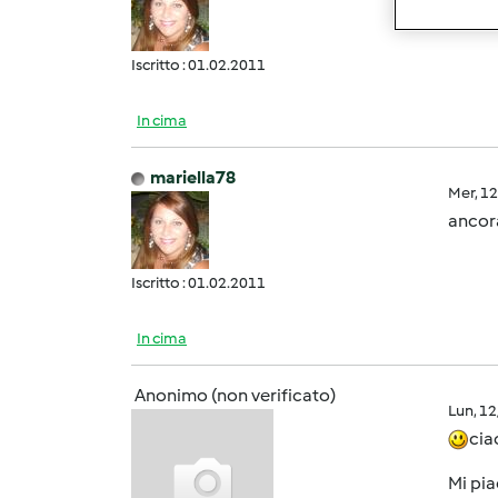
Ho inv
Iscritto : 01.02.2011
In cima
mariella78
Mer, 1
ancora
Iscritto : 01.02.2011
In cima
Anonimo (non verificato)
Lun, 1
cia
Mi pia