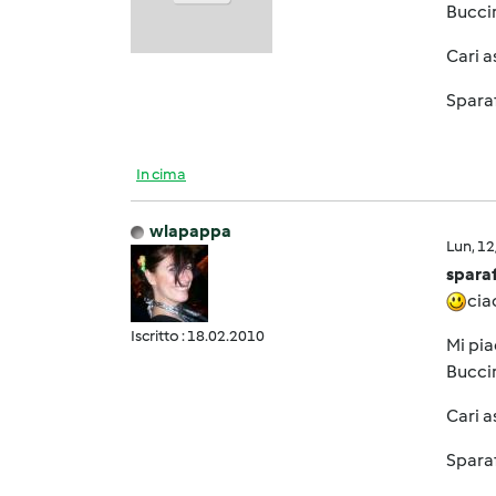
Bucci
Cari a
Spara
In cima
wlapappa
Lun, 1
sparaf
cia
Iscritto : 18.02.2010
Mi pia
Bucci
Cari a
Spara