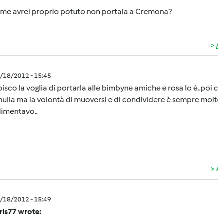
ome avrei proprio potuto non portala a Cremona?
2/18/2012 - 15:45
isco la voglia di portarla alle bimbyne amiche e rosa lo è..po
nulla ma la volontà di muoversi e di condividere è sempre molto 
imentavo..
2/18/2012 - 15:49
rls77 wrote: