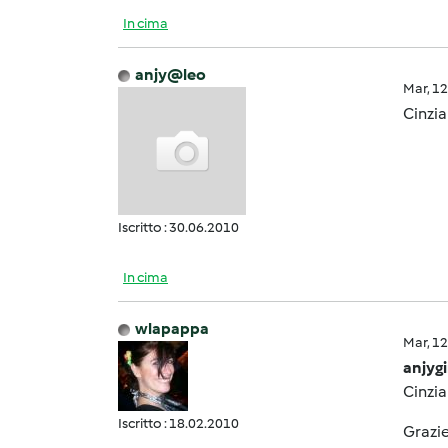
In cima
anjy@leo
Mar, 1
Cinzia
Iscritto : 30.06.2010
In cima
wlapappa
Mar, 1
anjygi
Cinzia
Iscritto : 18.02.2010
Grazie