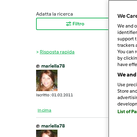
Adatta la ricerca
Ordina
We Care
Filtro
I ris
We and 
identifie
support t
trackers 
Risposta rapida
You can r
by clicki
have effe
mariella78
Mer, 1
We and 
Parler
Use preci
Store and
Iscritto : 01.02.2011
advertis
develop
In cima
List of P
mariella78
Gio, 1