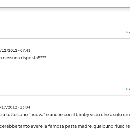
iato un messaggio a stella su fb....ora nn mi resta che aspettare!!
2/12/2012 - 07:43
 nessuna risposta!!???
2/17/2012 - 13:04
o a tutte sono "nuova" e anche con il bimby visto che è solo un 
cerebbe tanto avere la famosa pasta madre, qualcuno riuscire