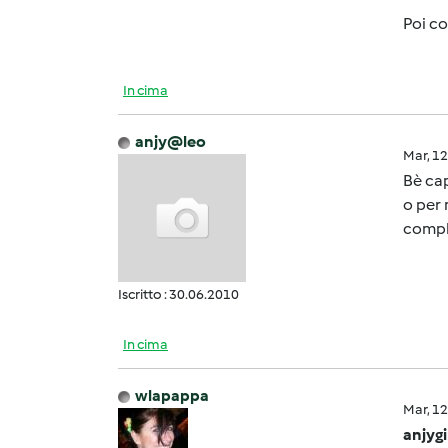
Poi c
In cima
anjy@leo
Mar, 1
Bè cap
o per 
compl
Iscritto : 30.06.2010
In cima
wlapappa
Mar, 1
anjygi