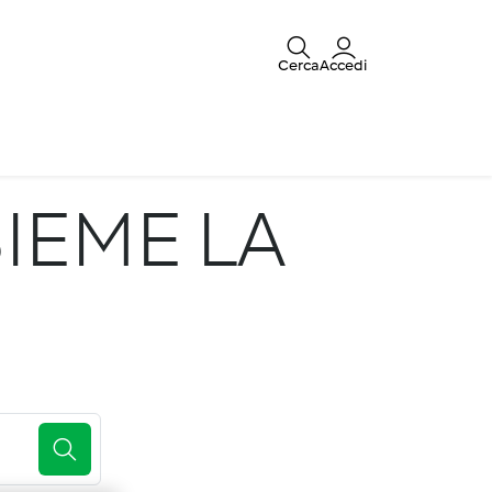
Cerca
Accedi
IEME LA
E