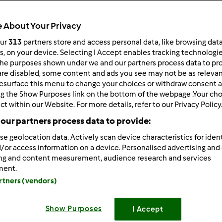
 per:
Risultati per pagina:
 About Your Privacy
ultati più recenti
10
our
313
partners store and access personal data, like browsing dat
rs, on your device. Selecting I Accept enables tracking technologi
he purposes shown under we and our partners process data to prov
are disabled, some content and ads you see may not be as relevan
esurface this menu to change your choices or withdraw consent a
ng the Show Purposes link on the bottom of the webpage .Your choi
ct within our Website. For more details, refer to our Privacy Policy
2/05/2012 - 13:51
our partners process data to provide:
ò con Stella vediamo cosa si può fare!!!
se geolocation data. Actively scan device characteristics for ident
/or access information on a device. Personalised advertising and
ing and content measurement, audience research and services
ment.
artners (vendors)
Show Purposes
I Accept
2/06/2012 - 07:16