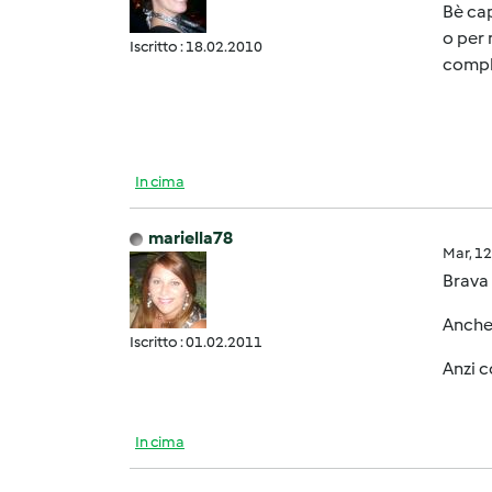
Bè cap
o per 
Iscritto : 18.02.2010
compl
In cima
mariella78
Mar, 1
Brava 
Anche 
Iscritto : 01.02.2011
Anzi c
In cima