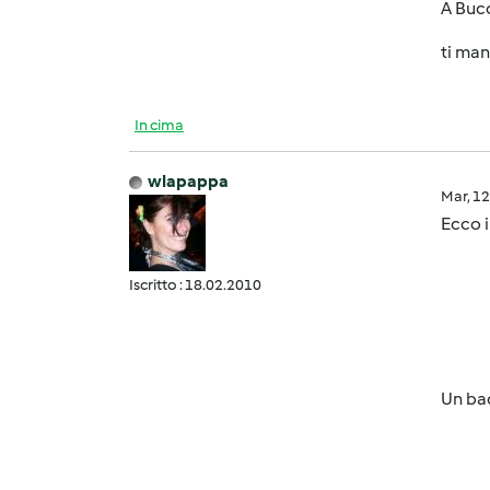
A Bucc
ti man
In cima
wlapappa
Mar, 1
Ecco i
Iscritto : 18.02.2010
Un bac