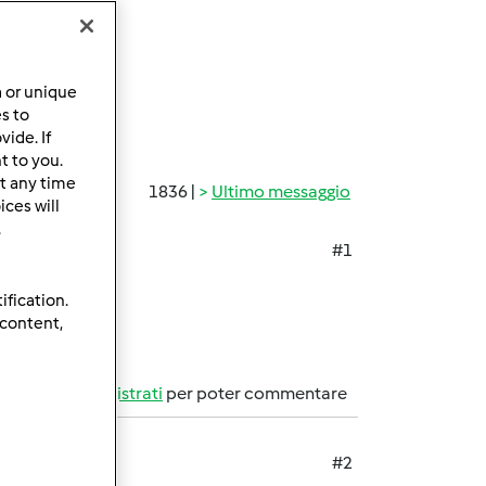
a or unique
es to
ide. If
t to you.
t any time
1836 |
Ultimo messaggio
ces will
.
#1
ification.
 content,
Accedi
o
registrati
per poter commentare
#2