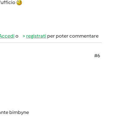
'ufficio
Accedi
o
registrati
per poter commentare
#6
tante bimbyne