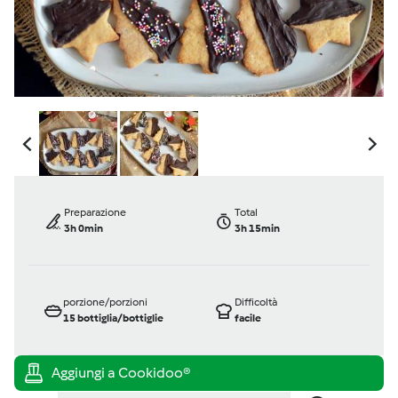
Preparazione
Total
3h 0min
3h 15min
porzione/porzioni
Difficoltà
15
bottiglia/bottiglie
facile