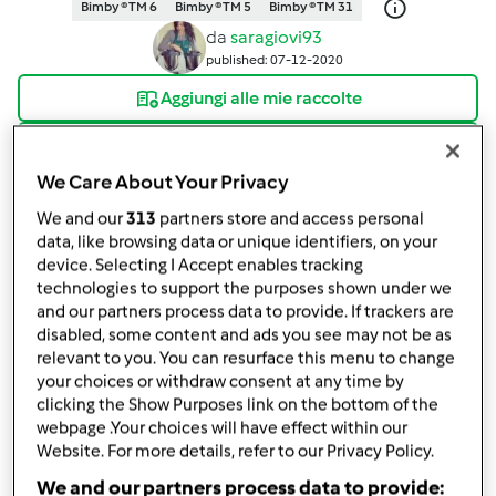
Bimby ® TM 6
Bimby ® TM 5
Bimby ® TM 31
da
saragiovi93
published: 07-12-2020
Aggiungi alle mie raccolte
condividi la ricetta
We Care About Your Privacy
Crea variante
We and our
313
partners store and access personal
data, like browsing data or unique identifiers, on your
device. Selecting I Accept enables tracking
technologies to support the purposes shown under we
and our partners process data to provide. If trackers are
disabled, some content and ads you see may not be as
Ingredienti
relevant to you. You can resurface this menu to change
your choices or withdraw consent at any time by
Biscotti Natalizi Con Farina di Mais e
clicking the Show Purposes link on the bottom of the
webpage .Your choices will have effect within our
Mandorle (Senza Uova e Burro)
Website. For more details, refer to our Privacy Policy.
25
grammo
mandorle
We and our partners process data to provide:
50
grammo
farina di mais