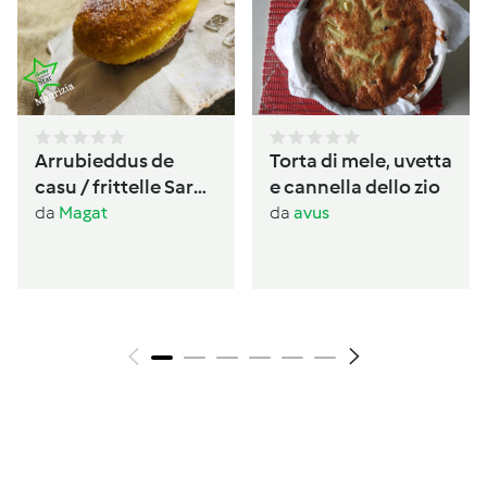
Arrubieddus de
Torta di mele, uvetta
casu / frittelle Sarde
e cannella dello zio
al formaggio di
da
Magat
da
avus
carnevale