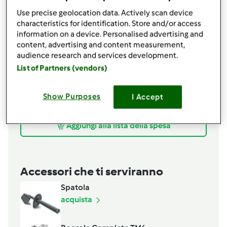
35
grammo
fecola di patate
Use precise geolocation data. Actively scan device
35
grammo
farina tipo 2,
oppure integrale
characteristics for identification. Store and/or access
information on a device. Personalised advertising and
40
grammo
zucchero di canna
content, advertising and content measurement,
30
grammo
olio di semi di girasole
audience research and services development.
1
cucchiaini
lievito per dolci
List of Partners (vendors)
50
grammo
latte
1
pizzico
sale
1
cucchiaini
scorza limone
Show Purposes
I Accept
30
grammo
cioccolato fondente
Aggiungi alla lista della spesa
Accessori che ti serviranno
Spatola
acquista