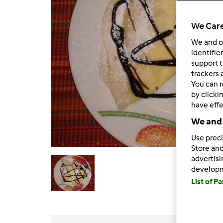
We Care
We and 
identifie
support t
trackers 
You can r
by clicki
have effe
We and 
Use preci
Store and
advertis
develop
List of P