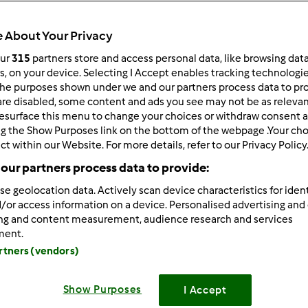
Total
0min
 About Your Privacy
our
315
partners store and access personal data, like browsing dat
rs, on your device. Selecting I Accept enables tracking technologi
porzione/porzioni
he purposes shown under we and our partners process data to prov
12
pezzo/pezzi
are disabled, some content and ads you see may not be as relevan
esurface this menu to change your choices or withdraw consent a
ng the Show Purposes link on the bottom of the webpage .Your choi
ct within our Website. For more details, refer to our Privacy Policy
Difficoltà
our partners process data to provide:
--
se geolocation data. Actively scan device characteristics for ident
/or access information on a device. Personalised advertising and
ing and content measurement, audience research and services
ment.
artners (vendors)
Show Purposes
I Accept