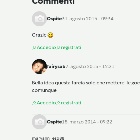
Commenti
Ospite
31. agosto 2015 - 09:34
Grazie
Accedi
o
registrati
fairysab
7. agosto 2015 - 12:21
Bella idea questa farcia solo che metterei le go
comunque
Accedi
o
registrati
Ospite
18. marzo 2014 - 09:22
maryann_esp88