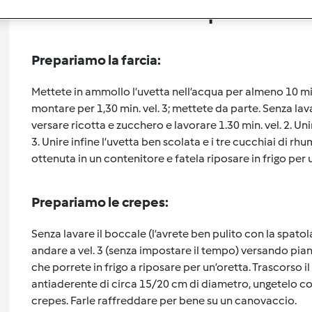
Preparazione de
Prepariamo la farcia:
Mettete in ammollo l’uvetta nell’acqua per almeno 10 minut
montare per 1,30 min. vel. 3; mettete da parte. Senza lava
versare ricotta e zucchero e lavorare 1.30 min. vel. 2. Uni
3. Unire infine l’uvetta ben scolata e i tre cucchiai di rhum
ottenuta in un contenitore e fatela riposare in frigo per u
Prepariamo le crepes:
Senza lavare il boccale (l’avrete ben pulito con la spatola
andare a vel. 3 (senza impostare il tempo) versando pian 
che porrete in frigo a riposare per un’oretta. Trascorso 
antiaderente di circa 15/20 cm di diametro, ungetelo con
crepes. Farle raffreddare per bene su un canovaccio.