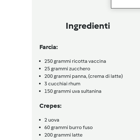
Ingredienti
Farcia:
250
grammi
ricotta vaccina
25
grammi
zucchero
200
grammi
panna,
(crema di latte)
3
cucchiai
rhum
150
grammi
uva sultanina
Crepes:
2
uova
60
grammi
burro fuso
200
grammi
latte