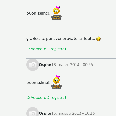
buonissime!!!
grazie a te per aver provato la ricetta
Accedi
o
registrati
Ospite
18. marzo 2014 - 00:56
buonissime!!!
Accedi
o
registrati
Ospite
13. maggio 2013 - 10:13