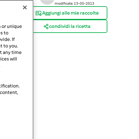
modificata: 13-05-2013
Aggiungi alle mie raccolte
condividi la ricetta
a or unique
es to
ide. If
t to you.
t any time
ces will
.
ification.
 content,