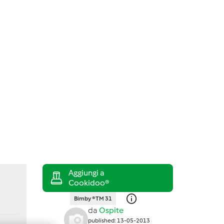
Cerca
Accedi
Bimby ® TM 31
da
Ospite
published: 13-05-2013