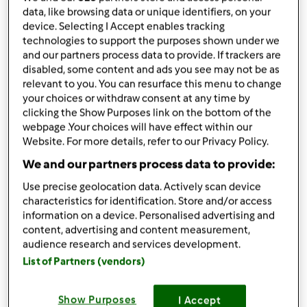
da
Fabiola.delbono
data, like browsing data or unique identifiers, on your
published: 10-02-2025
device. Selecting I Accept enables tracking
Aggiungi alle mie raccolte
technologies to support the purposes shown under we
and our partners process data to provide. If trackers are
disabled, some content and ads you see may not be as
condividi la ricetta
relevant to you. You can resurface this menu to change
Crea variante
your choices or withdraw consent at any time by
clicking the Show Purposes link on the bottom of the
webpage .Your choices will have effect within our
Website. For more details, refer to our Privacy Policy.
We and our partners process data to provide:
Use precise geolocation data. Actively scan device
Ingredienti
characteristics for identification. Store and/or access
information on a device. Personalised advertising and
Frittelle di riso
content, advertising and content measurement,
100
grammo
riso
audience research and services development.
200
grammo
latte intero
List of Partners (vendors)
100
grammo
acqua
80
grammo
zucchero
Show Purposes
I Accept