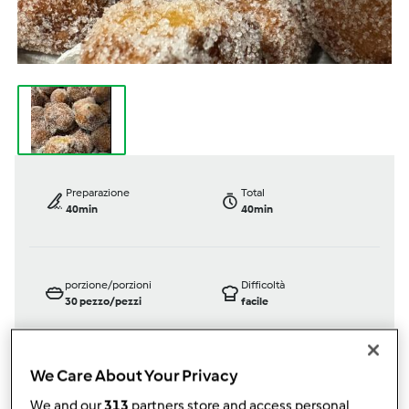
Preparazione
Total
40min
40min
porzione/porzioni
Difficoltà
30
pezzo/pezzi
facile
We Care About Your Privacy
Bimby ® TM 6
We and our
313
partners store and access personal