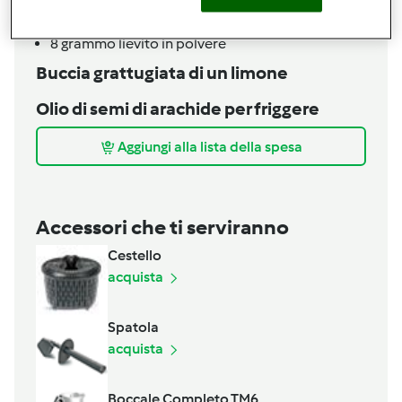
80
grammo
farina 00
1
uovo
8
grammo
lievito in polvere
Buccia grattugiata di un limone
Olio di semi di arachide per friggere
Aggiungi alla lista della spesa
Accessori che ti serviranno
Cestello
acquista
Spatola
acquista
Boccale Completo TM6