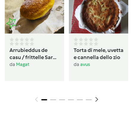
Arrubieddus de
Torta di mele, uvetta
casu / frittelle Sarde
e cannella dello zio
al formaggio di
da
Magat
da
avus
carnevale