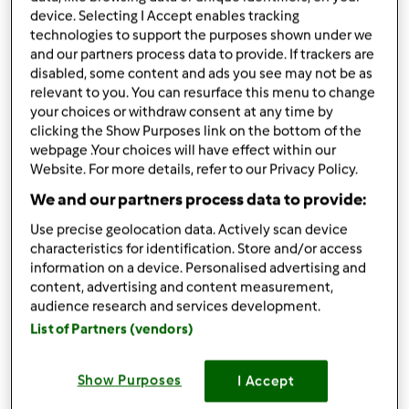
4
albumi
device. Selecting I Accept enables tracking
Per il ripieno:
technologies to support the purposes shown under we
crema gianduia, q.b.
and our partners process data to provide. If trackers are
disabled, some content and ads you see may not be as
come da ricetta del libro base
relevant to you. You can resurface this menu to change
Aggiungi alla lista della spesa
your choices or withdraw consent at any time by
clicking the Show Purposes link on the bottom of the
webpage .Your choices will have effect within our
Website. For more details, refer to our Privacy Policy.
Accessori che ti serviranno
We and our partners process data to provide:
Spatola
Use precise geolocation data. Actively scan device
acquista
characteristics for identification. Store and/or access
information on a device. Personalised advertising and
content, advertising and content measurement,
Boccale Completo TM6
audience research and services development.
acquista
List of Partners (vendors)
Show Purposes
I Accept