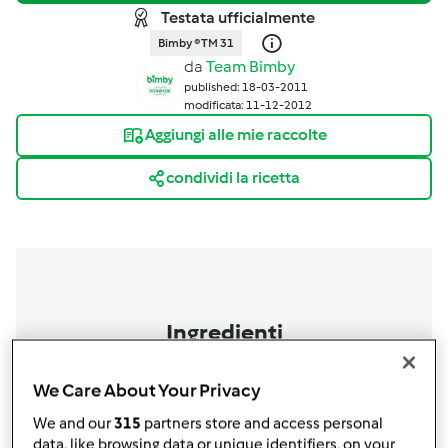
Testata ufficialmente
Bimby ® TM 31
da
Team Bimby
published: 18-03-2011
modificata: 11-12-2012
Aggiungi alle mie raccolte
condividi la ricetta
Ingredienti
Per le meringhe:
130
grammi
di farina di mandorle
We Care About Your Privacy
220
grammi
di zucchero
We and our
315
partners store and access personal
50
grammi
di,
cacao
data, like browsing data or unique identifiers, on your