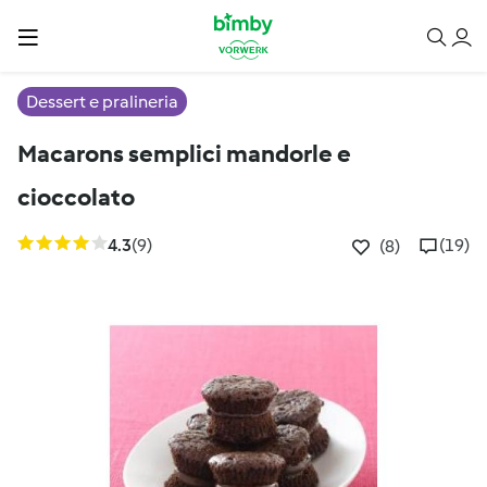
Dessert e pralineria
Macarons semplici mandorle e
cioccolato
4.3
(9)
(19)
(8)