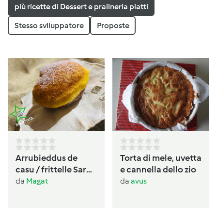
più ricette di Dessert e pralineria piatti
Stesso sviluppatore
Proposte
Arrubieddus de
Torta di mele, uvetta
casu / frittelle Sarde
e cannella dello zio
al formaggio di
da
Magat
da
avus
carnevale