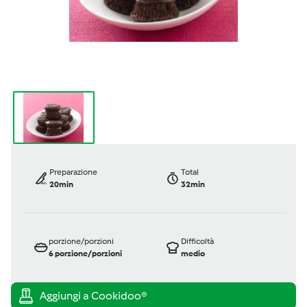
Preparazione
Total
20min
32min
porzione/porzioni
Difficoltà
6
porzione/porzioni
medio