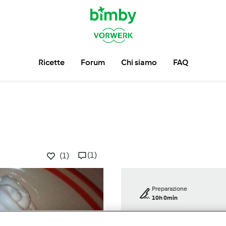
Ricette
Forum
Chi siamo
FAQ
(1)
(1)
Preparazione
10h 0min