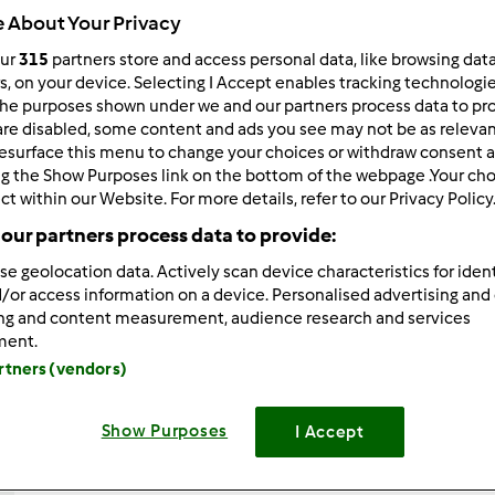
 About Your Privacy
Total
11h 30min
our
315
partners store and access personal data, like browsing dat
rs, on your device. Selecting I Accept enables tracking technologi
he purposes shown under we and our partners process data to prov
are disabled, some content and ads you see may not be as relevan
porzione/porzioni
esurface this menu to change your choices or withdraw consent a
6
porzione/porzioni
ng the Show Purposes link on the bottom of the webpage .Your choi
ct within our Website. For more details, refer to our Privacy Policy
our partners process data to provide:
Difficoltà
se geolocation data. Actively scan device characteristics for ident
facile
/or access information on a device. Personalised advertising and
ing and content measurement, audience research and services
ment.
artners (vendors)
Show Purposes
I Accept