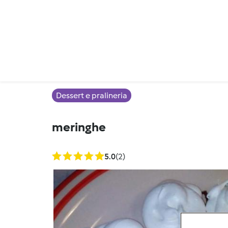
Dessert e pralineria
meringhe
5.0
(2)