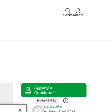
Cerca
Accedi
Bimby ® TM 31
da
Ospite
published: 21-02-2015