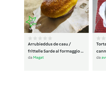
Arrubieddus de casu /
Torta
frittelle Sarde al formaggio di
canne
da
Magat
da
av
carnevale