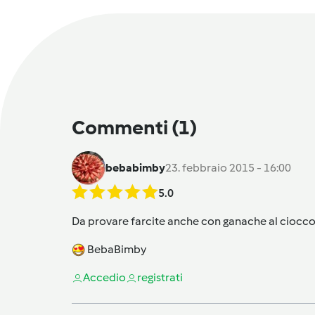
Commenti
(1)
bebabimby
23. febbraio 2015 - 16:00
5.0
Da provare farcite anche con ganache al ciocco
BebaBimby
Accedi
o
registrati