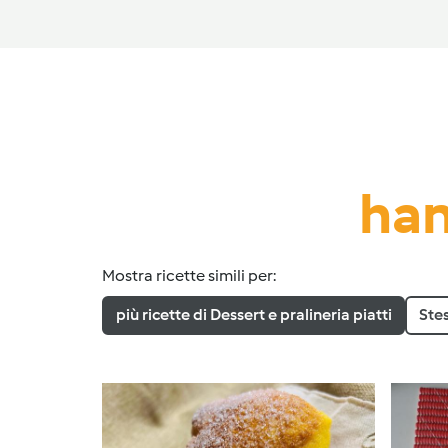
han
Mostra ricette simili per:
più ricette di Dessert e pralineria piatti
Ste