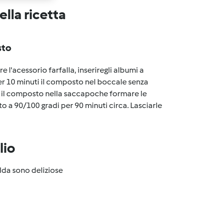
lla ricetta
sto
e l'acessorio farfalla, inseriregli albumi a
per 10 minuti il composto nel boccale senza
re il composto nella saccapoche formare le
o a 90/100 gradi per 90 minuti circa. Lasciarle
lio
da sono deliziose