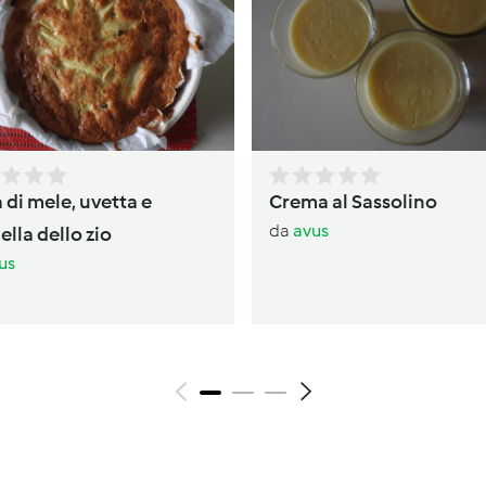
 di mele, uvetta e
Crema al Sassolino
da
avus
lla dello zio
us