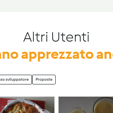
Altri Utenti
no apprezzato a
sso sviluppatore
Proposte