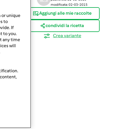
modificata: 02-03-2015
Aggiungi alle mie raccolte
a or unique
es to
condividi la ricetta
ide. If
t to you.
Crea variante
t any time
ces will
.
ification.
 content,