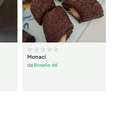
Torta
da
av
Monaci
da
Rosella-66