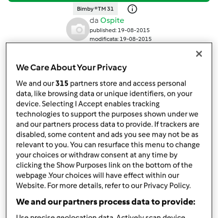
Bimby ® TM 31
da
Ospite
published: 19-08-2015
modificata: 19-08-2015
Aggiungi alle mie raccolte
We Care About Your Privacy
condividi la ricetta
We and our
315
partners store and access personal
Crea variante
data, like browsing data or unique identifiers, on your
device. Selecting I Accept enables tracking
technologies to support the purposes shown under we
and our partners process data to provide. If trackers are
disabled, some content and ads you see may not be as
relevant to you. You can resurface this menu to change
your choices or withdraw consent at any time by
Ingredienti
clicking the Show Purposes link on the bottom of the
webpage .Your choices will have effect within our
Per il pan di spagna
Website. For more details, refer to our Privacy Policy.
4
uova,
(circa 260g)
We and our partners process data to provide:
260
g
farina 00
Use precise geolocation data. Actively scan device