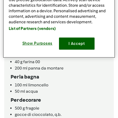
260
g
zucchero
characteristics for identification. Store and/or access
50
g
acqua
information on a device. Personalised advertising and
1
bustina di lievito per dolci
content, advertising and content measurement,
1
pizzico di sale fino
audience research and services development.
Per la crema chantilly
List of Partners (vendors)
1
bustina di vanillina
100
g
zucchero
Show Purposes
I Accept
500
g
latte
2
uova
40
g
farina 00
200
ml panna da montare
Per la bagna
100
ml limoncello
50
ml acqua
Per decorare
500
g
fragole
gocce di cioccolato,
q.b.