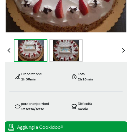
Preparazione
Total
1h 30min
2h 10min
porzione/porzioni
Difficoltà
12
fetta/fette
medio