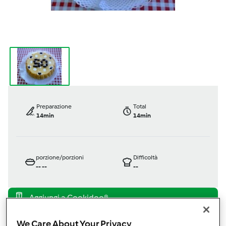
Preparazione
Total
14min
14min
porzione/porzioni
Difficoltà
--
--
--
Bimby ® TM 31
We Care About Your Privacy