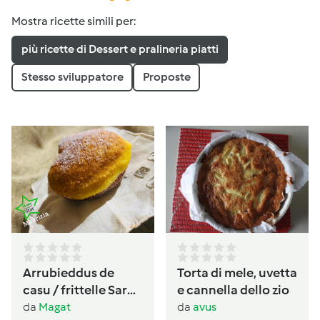
Mostra ricette simili per:
più ricette di Dessert e pralineria piatti
Stesso sviluppatore
Proposte
Arrubieddus de
Torta di mele, uvetta
casu / frittelle Sarde
e cannella dello zio
al formaggio di
da
Magat
da
avus