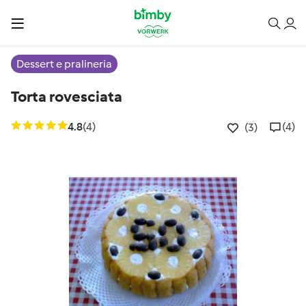
Dessert e pralineria
Torta rovesciata
4.8
(4)
(4)
(3)