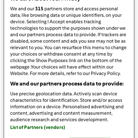
da
Ospite
published: 06-03-2010
We and our
315
partners store and access personal
modificata: 11-12-2012
data, like browsing data or unique identifiers, on your
Aggiungi alle mie raccolte
device. Selecting I Accept enables tracking
technologies to support the purposes shown under we
condividi la ricetta
and our partners process data to provide. If trackers are
disabled, some content and ads you see may not be as
relevant to you. You can resurface this menu to change
your choices or withdraw consent at any time by
clicking the Show Purposes link on the bottom of the
webpage .Your choices will have effect within our
Website. For more details, refer to our Privacy Policy.
Ingredienti
We and our partners process data to provide:
1
scatola
di ananas,1 dose di crema bimby
Use precise geolocation data. Actively scan device
fredda (senza cioccolato)
characteristics for identification. Store and/or access
1
scatola
di,
pavesini
information on a device. Personalised advertising and
content, advertising and content measurement,
1 teglia di diametro 26 cm alta 7 cm circa.
audience research and services development.
500 gr di panna montata- vedi libro base
List of Partners (vendors)
Aggiungi alla lista della spesa