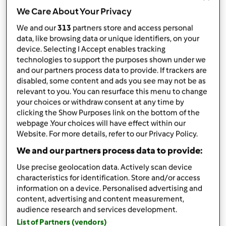
condividi la ricetta
We Care About Your Privacy
Crea variante
We and our
313
partners store and access personal
data, like browsing data or unique identifiers, on your
device. Selecting I Accept enables tracking
technologies to support the purposes shown under we
and our partners process data to provide. If trackers are
disabled, some content and ads you see may not be as
relevant to you. You can resurface this menu to change
Ingredienti
your choices or withdraw consent at any time by
clicking the Show Purposes link on the bottom of the
Ad esempio: per l’impasto
webpage .Your choices will have effect within our
Website. For more details, refer to our Privacy Policy.
100
grammi
burro
200
grammi
zucchero,
(io uso lo zucchero di
We and our partners process data to provide:
canna)
Use precise geolocation data. Actively scan device
80
grammi
latte
characteristics for identification. Store and/or access
3
uova
information on a device. Personalised advertising and
1
bustina
vanillina,
(bacca di vaniglia, in
content, advertising and content measurement,
alternativa)
audience research and services development.
230
grammi
farina 00
List of Partners (vendors)