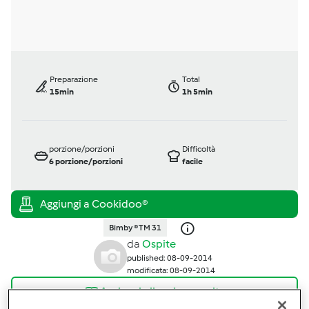
Preparazione
Total
15min
1h 5min
porzione/porzioni
Difficoltà
6
porzione/porzioni
facile
Bimby ® TM 31
da
Ospite
published: 08-09-2014
modificata: 08-09-2014
Aggiungi alle mie raccolte