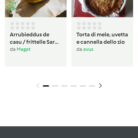
Arrubieddus de
Torta di mele, uvetta
casu / frittelle Sarde
e cannella dello zio
al formaggio di
da
Magat
da
avus
carnevale