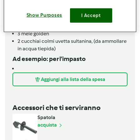
70
grammi
fecola patate,
(frumina o maizena, in
alternativa)
Show Purposes
I Accept
1
pizzico
sale
1
bustina
lievito per dolci
3
mele golden
2
cucchiai colmi
uvetta sultanina,
(da ammollare
in acqua tiepida)
Ad esempio: per l’impasto
Aggiungi alla lista della spesa
Accessori che ti serviranno
Spatola
acquista