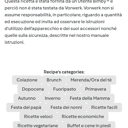
Questa ricetta è stata fornita da un Utente Bimby ® e
perciò non è stata testata da Vorwerk. Vorwerk non si
assume responsabilità, in particolare, riguardo a quantità
ed esecuzione ed invita ad osservare le istruzioni
d'utilizzo dell’apparecchio e dei suoi accessori nonché
quelle sulla sicurezza, descritte nel nostro manuale
istruzioni.
Recipe's categories:
Colazione
Brunch
Merenda/Ora del tè
Dopocena
Fuoripasto
Primavera
Autunno
Inverno
Festa della Mamma
Festa del papà
Festa dei nonni
Ricette facili
Ricette veloci
Ricette economiche
Ricette vegetariane
Buffet e cene in piedi