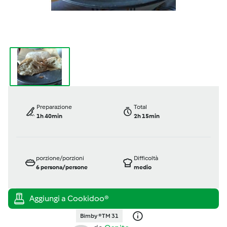
Preparazione
Total
1h 40min
2h 15min
porzione/porzioni
Difficoltà
6
persona/persone
medio
Bimby ® TM 31