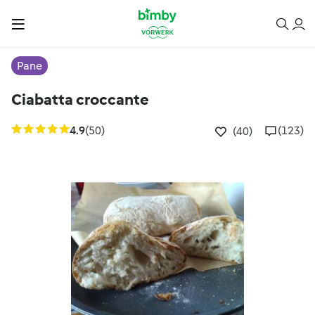
Pane
Ciabatta croccante
4.9
(50)
(123)
(40)