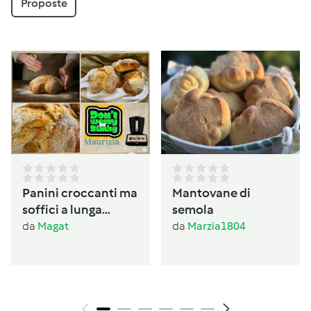
Proposte
Panini croccanti ma
Mantovane di
soffici a lunga
semola
lievitazione
da
Magat
da
Marzia1804