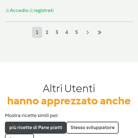
Accedi
o
registrati
1
2
3
4
5
Altri Utenti
hanno apprezzato anche
Mostra ricette simili per:
più ricette di Pane piatti
Stesso sviluppatore