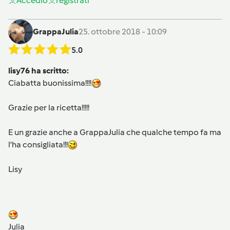
Accedi
o
registrati
GrappaJulia
25. ottobre 2018 - 10:09
5.0
lisy76 ha scritto:
Ciabatta buonissima!!!!
Grazie per la ricetta!!!!!
E un grazie anche a GrappaJulia che qualche tempo fa ma
l'ha consigliata!!!
Lisy
Julia