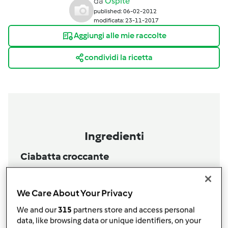
da
Ospite
published: 06-02-2012
modificata: 23-11-2017
Aggiungi alle mie raccolte
condividi la ricetta
Ingredienti
Ciabatta croccante
370
g
acqua,
a temperatura ambiente
1
bustina
lievito di birra
We Care About Your Privacy
2
cucchiaini
sale
500
g
farina tipo 00,
+ un po'
We and our
315
partners store and access personal
1
cucchiaino
zucchero
data, like browsing data or unique identifiers, on your