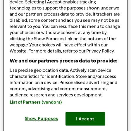
device. Selecting I Accept enables tracking
Aggiungi alla lista della spesa
technologies to support the purposes shown under we
and our partners process data to provide. If trackers are
disabled, some content and ads you see may not be as
relevant to you. You can resurface this menu to change
Accessori che ti serviranno
your choices or withdraw consent at any time by
clicking the Show Purposes link on the bottom of the
Spatola
webpage .Your choices will have effect within our
acquista
Website. For more details, refer to our Privacy Policy.
We and our partners process data to provide:
Boccale Completo TM6
Use precise geolocation data. Actively scan device
acquista
characteristics for identification. Store and/or access
information on a device. Personalised advertising and
content, advertising and content measurement,
audience research and services development.
List of Partners (vendors)
Show Purposes
I Accept
Condividi
le tue attività