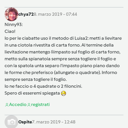
chya72
8. marzo 2019 - 07:44
Ninny93
:
Ciao!
Io per le ciabatte uso il metodo di Luisa2: metti a lievitare
in una ciotola rivestita di carta forno. Al termine della
lievitazione mantengo lìimpasto sul foglio di carta forno,
metto sulla spianatoia sempre senza togliere il foglio e
con la spatola unta separo l'impasto piano piano dando
le forme che preferisco (allungate o quadrate). Inforno
sempre senza togliere il foglio.
Io ne faccio o 4 quadrate o 2 filoncini.
Spero di esseremi spiegata
Accedi
o
registrati
Ospite
7. marzo 2019 - 12:48