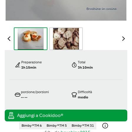
Preparazione
Total
2h 15min
3h 10min
porzione/porzioni
Difficoltà
--
--
medio
Bimby ® TM 6
Bimby ® TM 5
Bimby ® TM 31