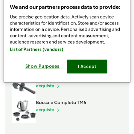
1
cucchiaino
sale
We and our partners process data to provide:
8
g
lievito di birra
Use precise geolocation data. Actively scan device
mezzo
cucchiaino
malto d'orzo
characteristics for identification. Store and/or access
1
cucchiaio
rosmarino fresco,
gli aghi
information on a device. Personalised advertising and
1
pizzico
pepe
content, advertising and content measurement,
audience research and services development.
Aggiungi alla lista della spesa
List of Partners (vendors)
Show Purposes
I Accept
Accessori che ti serviranno
Spatola
acquista
Boccale Completo TM6
acquista