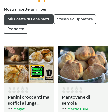
Mostra ricette simili per:
più ricette di Pane piatti
Stesso sviluppatore
Proposte
Panini croccanti ma
Mantovane di
soffici a lunga
semola
lievitazione
da
Magat
da
Marzia1804