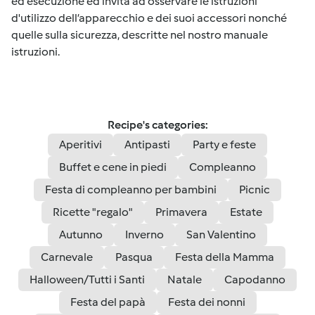
ed esecuzione ed invita ad osservare le istruzioni
d'utilizzo dell’apparecchio e dei suoi accessori nonché
quelle sulla sicurezza, descritte nel nostro manuale
istruzioni.
Recipe's categories:
Aperitivi
Antipasti
Party e feste
Buffet e cene in piedi
Compleanno
Festa di compleanno per bambini
Picnic
Ricette "regalo"
Primavera
Estate
Autunno
Inverno
San Valentino
Carnevale
Pasqua
Festa della Mamma
Halloween/Tutti i Santi
Natale
Capodanno
Festa del papà
Festa dei nonni