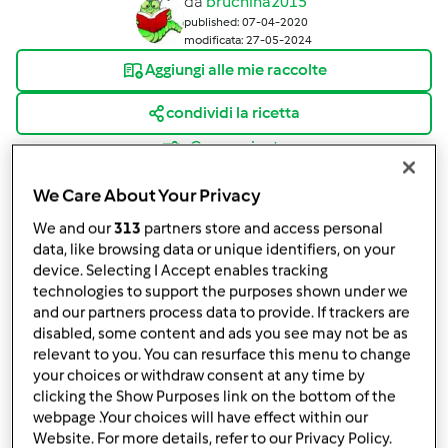
da
bruchina2015
published: 07-04-2020
modificata: 27-05-2024
Aggiungi alle mie raccolte
condividi la ricetta
Crea variante
We Care About Your Privacy
We and our
313
partners store and access personal
data, like browsing data or unique identifiers, on your
device. Selecting I Accept enables tracking
Ingredienti
technologies to support the purposes shown under we
and our partners process data to provide. If trackers are
Crostoni al rosmarino
disabled, some content and ads you see may not be as
relevant to you. You can resurface this menu to change
250
g
farina tipo 0
your choices or withdraw consent at any time by
135
g
acqua
clicking the Show Purposes link on the bottom of the
2
cucchiaini
zucchero
webpage .Your choices will have effect within our
2
cucchiai
olio di oliva
Website. For more details, refer to our Privacy Policy.