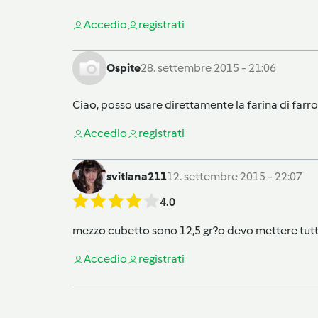
Accedi
o
registrati
Ospite
28. settembre 2015 - 21:06
Ciao, posso usare direttamente la farina di farr
Accedi
o
registrati
svitlana211
12. settembre 2015 - 22:07
4.0
mezzo cubetto sono 12,5 gr?o devo mettere tut
Accedi
o
registrati