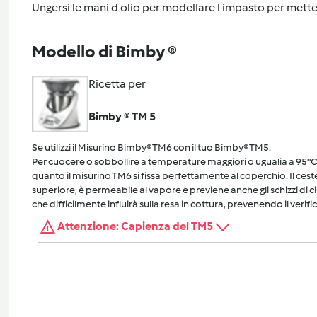
Ungersi le mani d olio per modellare l impasto per mette
Modello di Bimby ®
Ricetta per
Bimby ® TM 5
Se utilizzi il Misurino Bimby® TM6 con il tuo Bimby® TM5:
Per cuocere o sobbollire a temperature maggiori o ugualia a 95°C, 
quanto il misurino TM6 si fissa perfettamente al coperchio. Il cest
superiore, è permeabile al vapore e previene anche gli schizzi di 
che difficilmente influirà sulla resa in cottura, prevenendo il verific
Attenzione: Capienza del TM5