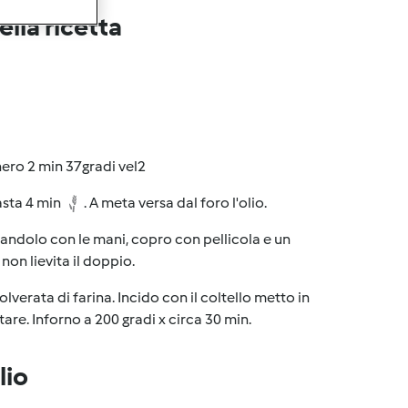
lla ricetta
chero 2 min 37gradi vel2
pasta 4 min
. A meta versa dal foro l'olio.
tandolo con le mani, copro con pellicola e un
on lievita il doppio.
lverata di farina. Incido con il coltello metto in
itare. Inforno a 200 gradi x circa 30 min.
lio