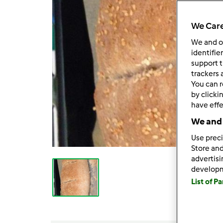
We Care
We and 
identifie
support t
trackers 
You can r
by clicki
have effe
We and 
Use preci
Store and
advertis
develop
List of P