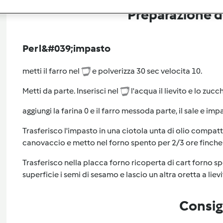
Preparazione de
Per l&#039;impasto
metti il farro nel
e polverizza 30 sec velocita 10.
Metti da parte. Inserisci nel
l'acqua il lievito e lo zuc
aggiungi la farina 0 e il farro messoda parte, il sale e im
Trasferisco l'impasto in una ciotola unta di olio compat
canovaccio e metto nel forno spento per 2/3 ore finche n
Trasferisco nella placca forno ricoperta di cart forno spo
superficie i semi di sesamo e lascio un altra oretta a liev
Consig