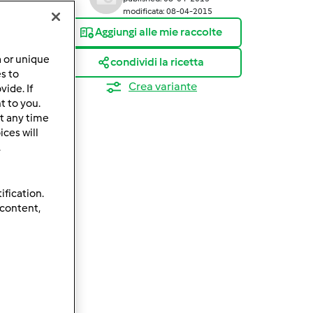
modificata: 08-04-2015
Aggiungi alle mie raccolte
a or unique
condividi la ricetta
es to
Crea variante
ide. If
t to you.
t any time
ces will
.
ification.
 content,