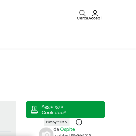
Cerca
Accedi
Bimby ® TM 5
da
Ospite
published: 08-04-2015