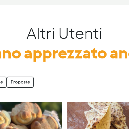
Altri Utenti
no apprezzato a
re
Proposte