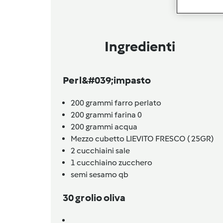
Ingredienti
Per l&#039;impasto
200
grammi
farro perlato
200
grammi
farina 0
200
grammi
acqua
Mezzo
cubetto
LIEVITO FRESCO ( 25GR)
2
cucchiaini
sale
1
cucchiaino
zucchero
semi sesamo qb
30 gr olio oliva