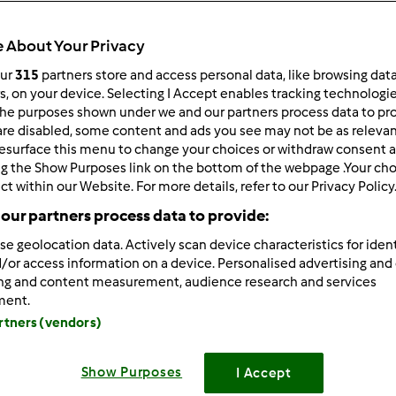
Total
40min
 About Your Privacy
our
315
partners store and access personal data, like browsing dat
rs, on your device. Selecting I Accept enables tracking technologi
he purposes shown under we and our partners process data to prov
porzione/porzioni
1
porzione/porzioni
are disabled, some content and ads you see may not be as relevan
esurface this menu to change your choices or withdraw consent a
ng the Show Purposes link on the bottom of the webpage .Your choi
ct within our Website. For more details, refer to our Privacy Policy
Difficoltà
our partners process data to provide:
facile
se geolocation data. Actively scan device characteristics for ident
/or access information on a device. Personalised advertising and
ing and content measurement, audience research and services
ment.
artners (vendors)
Show Purposes
I Accept