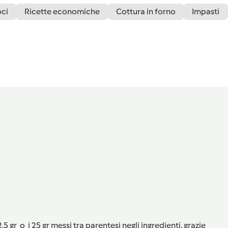
oci
Ricette economiche
Cottura in forno
Impasti
gr o i 25 gr messi tra parentesi negli ingredienti. grazie